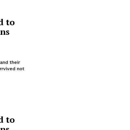
d to
ns
and their
rrvived not
d to
ns