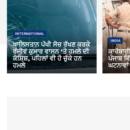
INTERNATIONAL
INDIA
ਖਾਲਿਸਤਾਨ ਪੱਖੀ ਸੋਚ ਰੱਖਣ ਕਰਕੇ
ਰੰਜੀਵ ਕੁਮਾਰ ਵਾਸਨ ‘ਤੇ ਹਮਲੇ ਦੀ
ਕਾਰੋਬਾਰੀ
ਕੋਸ਼ਿਸ਼, ਪਹਿਲਾਂ ਵੀ ਹੋ ਚੁੱਕੇ ਹਨ
ਪੰਜਾਬ ਵ
ਹਮਲੇ
ਘਟਨਾਵਾਂ 