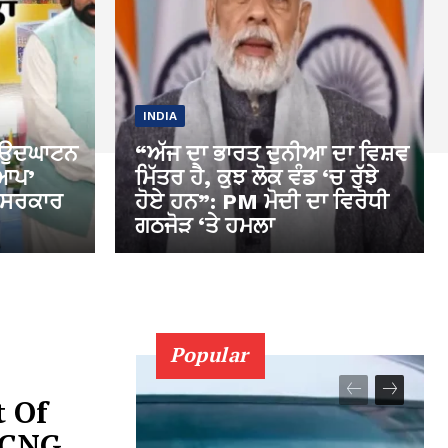
INDIA
ੇ ਉਦਘਾਟਨ
“ਅੱਜ ਦਾ ਭਾਰਤ ਦੁਨੀਆ ਦਾ ਵਿਸ਼ਵ
‘ਆਪ’
ਮਿੱਤਰ ਹੈ, ਕੁਝ ਲੋਕ ਵੰਡ ‘ਚ ਰੁੱਝੇ
 ਸਰਕਾਰ
ਹੋਏ ਹਨ”: PM ਮੋਦੀ ਦਾ ਵਿਰੋਧੀ
ਗਠਜੋੜ ‘ਤੇ ਹਮਲਾ
Popular
t Of
, CNG