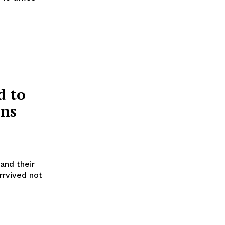
d to
ns
and their
rrvived not