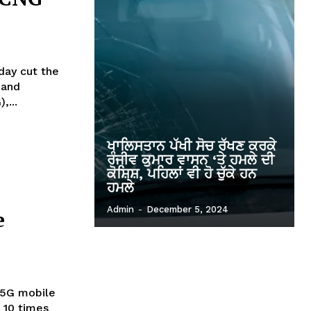
 and
,...
ਖਾਲਿਸਤਾਨ ਪੱਖੀ ਸੋਚ ਰੱਖਣ ਕਰਕੇ
ਰੰਜੀਵ ਕੁਮਾਰ ਵਾਸਨ ‘ਤੇ ਹਮਲੇ ਦੀ
ਕੋਸ਼ਿਸ਼, ਪਹਿਲਾਂ ਵੀ ਹੋ ਚੁੱਕੇ ਹਨ
ਹਮਲੇ
Admin
-
December 5, 2024
e
 5G mobile
 10 times