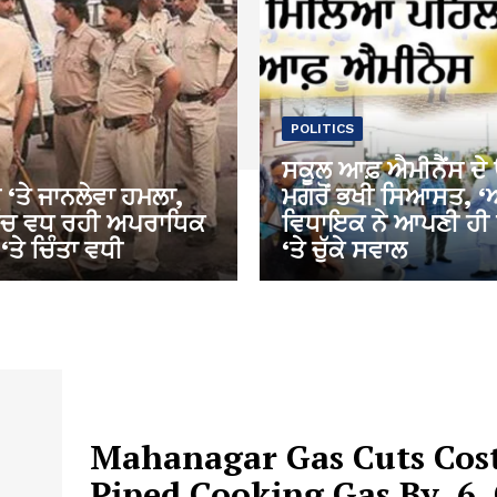
POLITICS
ਸਕੂਲ ਆਫ਼ ਐਮੀਨੈਂਸ ਦ
 ‘ਤੇ ਜਾਨਲੇਵਾ ਹਮਲਾ,
ਮਗਰੋਂ ਭਖੀ ਸਿਆਸਤ, 
ਿੱਚ ਵਧ ਰਹੀ ਅਪਰਾਧਿਕ
ਵਿਧਾਇਕ ਨੇ ਆਪਣੀ ਹੀ
‘ਤੇ ਚਿੰਤਾ ਵਧੀ
‘ਤੇ ਚੁੱਕੇ ਸਵਾਲ
Mahanagar Gas Cuts Cos
Piped Cooking Gas By ₹ 6