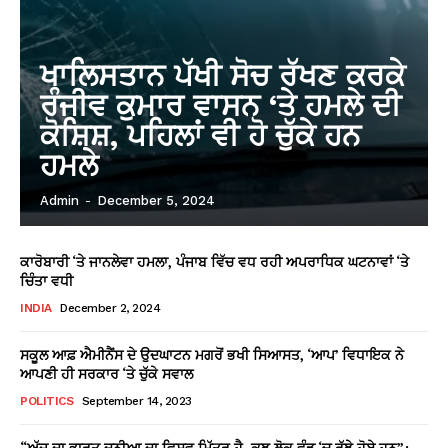
ਖਾਲਿਸਤਾਨ ਪੱਖੀ ਸੋਚ ਰੱਖਣ ਕਰਕੇ
ਰੰਜੀਵ ਕੁਮਾਰ ਵਾਸਨ ‘ਤੇ ਹਮਲੇ ਦੀ
ਕੋਸ਼ਿਸ਼, ਪਹਿਲਾਂ ਵੀ ਹੋ ਚੁੱਕੇ ਹਨ
ਹਮਲੇ
Admin
-
December 5, 2024
ਕਾਰੋਬਾਰੀ ‘ਤੇ ਜਾਨਲੇਵਾ ਹਮਲਾ, ਪੰਜਾਬ ਵਿੱਚ ਵਧ ਰਹੀ ਅਪਰਾਧਿਕ ਘਟਨਾਵਾਂ ‘ਤੇ
ਚਿੰਤਾ ਵਧੀ
INDIA
December 2, 2024
ਸਕੂਲ ਆਫ਼ ਐਮੀਨੈਂਸ ਦੇ ਉਦਘਾਟਨ ਮਗਰੋਂ ਭਖੀ ਸਿਆਸਤ, ‘ਆਪ’ ਵਿਧਾਇਕ ਨੇ
ਆਪਣੀ ਹੀ ਸਰਕਾਰ ‘ਤੇ ਚੁੱਕੇ ਸਵਾਲ
POLITICS
September 14, 2023
“ਅੱਜ ਦਾ ਭਾਰਤ ਦੁਨੀਆ ਦਾ ਵਿਸ਼ਵ ਮਿੱਤਰ ਹੈ, ਕੁਝ ਲੋਕ ਵੰਡ ‘ਚ ਰੁੱਝੇ ਹੋਏ ਹਨ”: