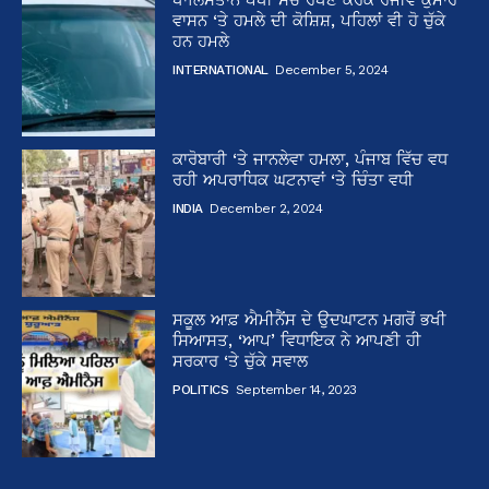
ਵਾਸਨ ‘ਤੇ ਹਮਲੇ ਦੀ ਕੋਸ਼ਿਸ਼, ਪਹਿਲਾਂ ਵੀ ਹੋ ਚੁੱਕੇ
ਹਨ ਹਮਲੇ
INTERNATIONAL
December 5, 2024
ਕਾਰੋਬਾਰੀ ‘ਤੇ ਜਾਨਲੇਵਾ ਹਮਲਾ, ਪੰਜਾਬ ਵਿੱਚ ਵਧ
ਰਹੀ ਅਪਰਾਧਿਕ ਘਟਨਾਵਾਂ ‘ਤੇ ਚਿੰਤਾ ਵਧੀ
INDIA
December 2, 2024
ਸਕੂਲ ਆਫ਼ ਐਮੀਨੈਂਸ ਦੇ ਉਦਘਾਟਨ ਮਗਰੋਂ ਭਖੀ
ਸਿਆਸਤ, ‘ਆਪ’ ਵਿਧਾਇਕ ਨੇ ਆਪਣੀ ਹੀ
ਸਰਕਾਰ ‘ਤੇ ਚੁੱਕੇ ਸਵਾਲ
POLITICS
September 14, 2023