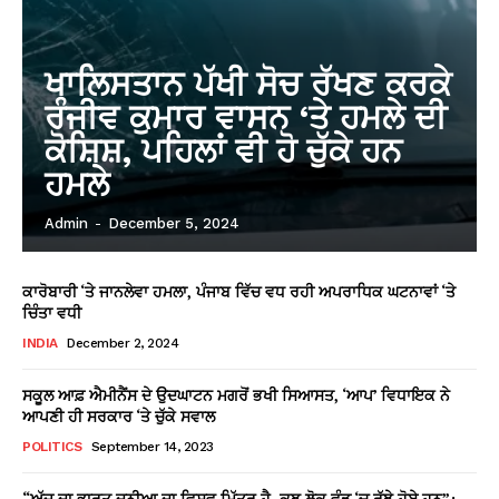
ਖਾਲਿਸਤਾਨ ਪੱਖੀ ਸੋਚ ਰੱਖਣ ਕਰਕੇ
ਰੰਜੀਵ ਕੁਮਾਰ ਵਾਸਨ ‘ਤੇ ਹਮਲੇ ਦੀ
ਕੋਸ਼ਿਸ਼, ਪਹਿਲਾਂ ਵੀ ਹੋ ਚੁੱਕੇ ਹਨ
ਹਮਲੇ
Admin
-
December 5, 2024
ਕਾਰੋਬਾਰੀ ‘ਤੇ ਜਾਨਲੇਵਾ ਹਮਲਾ, ਪੰਜਾਬ ਵਿੱਚ ਵਧ ਰਹੀ ਅਪਰਾਧਿਕ ਘਟਨਾਵਾਂ ‘ਤੇ
ਚਿੰਤਾ ਵਧੀ
INDIA
December 2, 2024
ਸਕੂਲ ਆਫ਼ ਐਮੀਨੈਂਸ ਦੇ ਉਦਘਾਟਨ ਮਗਰੋਂ ਭਖੀ ਸਿਆਸਤ, ‘ਆਪ’ ਵਿਧਾਇਕ ਨੇ
ਆਪਣੀ ਹੀ ਸਰਕਾਰ ‘ਤੇ ਚੁੱਕੇ ਸਵਾਲ
POLITICS
September 14, 2023
“ਅੱਜ ਦਾ ਭਾਰਤ ਦੁਨੀਆ ਦਾ ਵਿਸ਼ਵ ਮਿੱਤਰ ਹੈ, ਕੁਝ ਲੋਕ ਵੰਡ ‘ਚ ਰੁੱਝੇ ਹੋਏ ਹਨ”: