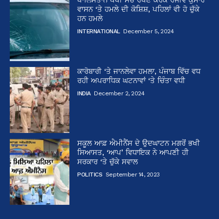
ਵਾਸਨ ‘ਤੇ ਹਮਲੇ ਦੀ ਕੋਸ਼ਿਸ਼, ਪਹਿਲਾਂ ਵੀ ਹੋ ਚੁੱਕੇ
ਹਨ ਹਮਲੇ
INTERNATIONAL
December 5, 2024
ਕਾਰੋਬਾਰੀ ‘ਤੇ ਜਾਨਲੇਵਾ ਹਮਲਾ, ਪੰਜਾਬ ਵਿੱਚ ਵਧ
ਰਹੀ ਅਪਰਾਧਿਕ ਘਟਨਾਵਾਂ ‘ਤੇ ਚਿੰਤਾ ਵਧੀ
INDIA
December 2, 2024
ਸਕੂਲ ਆਫ਼ ਐਮੀਨੈਂਸ ਦੇ ਉਦਘਾਟਨ ਮਗਰੋਂ ਭਖੀ
ਸਿਆਸਤ, ‘ਆਪ’ ਵਿਧਾਇਕ ਨੇ ਆਪਣੀ ਹੀ
ਸਰਕਾਰ ‘ਤੇ ਚੁੱਕੇ ਸਵਾਲ
POLITICS
September 14, 2023