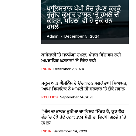
ਖਾਲਿਸਤਾਨ ਪੱਖੀ ਸੋਚ ਰੱਖਣ ਕਰਕੇ
ਰੰਜੀਵ ਕੁਮਾਰ ਵਾਸਨ ‘ਤੇ ਹਮਲੇ ਦੀ
ਕੋਸ਼ਿਸ਼, ਪਹਿਲਾਂ ਵੀ ਹੋ ਚੁੱਕੇ ਹਨ
ਹਮਲੇ
Admin
-
December 5, 2024
ਕਾਰੋਬਾਰੀ ‘ਤੇ ਜਾਨਲੇਵਾ ਹਮਲਾ, ਪੰਜਾਬ ਵਿੱਚ ਵਧ ਰਹੀ
ਅਪਰਾਧਿਕ ਘਟਨਾਵਾਂ ‘ਤੇ ਚਿੰਤਾ ਵਧੀ
INDIA
December 2, 2024
ਸਕੂਲ ਆਫ਼ ਐਮੀਨੈਂਸ ਦੇ ਉਦਘਾਟਨ ਮਗਰੋਂ ਭਖੀ ਸਿਆਸਤ,
‘ਆਪ’ ਵਿਧਾਇਕ ਨੇ ਆਪਣੀ ਹੀ ਸਰਕਾਰ ‘ਤੇ ਚੁੱਕੇ ਸਵਾਲ
POLITICS
September 14, 2023
“ਅੱਜ ਦਾ ਭਾਰਤ ਦੁਨੀਆ ਦਾ ਵਿਸ਼ਵ ਮਿੱਤਰ ਹੈ, ਕੁਝ ਲੋਕ
ਵੰਡ ‘ਚ ਰੁੱਝੇ ਹੋਏ ਹਨ”: PM ਮੋਦੀ ਦਾ ਵਿਰੋਧੀ ਗਠਜੋੜ ‘ਤੇ
ਹਮਲਾ
INDIA
September 14, 2023