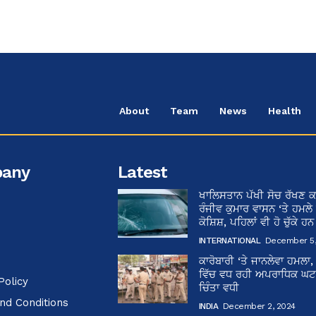
About
Team
News
Health
any
Latest
ਖਾਲਿਸਤਾਨ ਪੱਖੀ ਸੋਚ ਰੱਖਣ ਕ
ਰੰਜੀਵ ਕੁਮਾਰ ਵਾਸਨ ‘ਤੇ ਹਮਲੇ
ਕੋਸ਼ਿਸ਼, ਪਹਿਲਾਂ ਵੀ ਹੋ ਚੁੱਕੇ ਹ
INTERNATIONAL
December 5,
ਕਾਰੋਬਾਰੀ ‘ਤੇ ਜਾਨਲੇਵਾ ਹਮਲਾ,
ਵਿੱਚ ਵਧ ਰਹੀ ਅਪਰਾਧਿਕ ਘਟਨਾ
Policy
ਚਿੰਤਾ ਵਧੀ
nd Conditions
INDIA
December 2, 2024