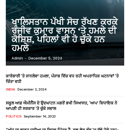
ਖਾਲਿਸਤਾਨ ਪੱਖੀ ਸੋਚ ਰੱਖਣ ਕਰਕੇ
ਰੰਜੀਵ ਕੁਮਾਰ ਵਾਸਨ ‘ਤੇ ਹਮਲੇ ਦੀ
ਕੋਸ਼ਿਸ਼, ਪਹਿਲਾਂ ਵੀ ਹੋ ਚੁੱਕੇ ਹਨ
ਹਮਲੇ
Admin
-
December 5, 2024
ਕਾਰੋਬਾਰੀ ‘ਤੇ ਜਾਨਲੇਵਾ ਹਮਲਾ, ਪੰਜਾਬ ਵਿੱਚ ਵਧ ਰਹੀ ਅਪਰਾਧਿਕ ਘਟਨਾਵਾਂ ‘ਤੇ
ਚਿੰਤਾ ਵਧੀ
INDIA
December 2, 2024
ਸਕੂਲ ਆਫ਼ ਐਮੀਨੈਂਸ ਦੇ ਉਦਘਾਟਨ ਮਗਰੋਂ ਭਖੀ ਸਿਆਸਤ, ‘ਆਪ’ ਵਿਧਾਇਕ ਨੇ
ਆਪਣੀ ਹੀ ਸਰਕਾਰ ‘ਤੇ ਚੁੱਕੇ ਸਵਾਲ
POLITICS
September 14, 2023
“ਅੱਜ ਦਾ ਭਾਰਤ ਦੁਨੀਆ ਦਾ ਵਿਸ਼ਵ ਮਿੱਤਰ ਹੈ, ਕੁਝ ਲੋਕ ਵੰਡ ‘ਚ ਰੁੱਝੇ ਹੋਏ ਹਨ”: