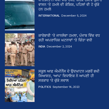
ਵਾਸਨ ‘ਤੇ ਹਮਲੇ ਦੀ ਕੋਸ਼ਿਸ਼, ਪਹਿਲਾਂ ਵੀ ਹੋ ਚੁੱਕੇ
ਹਨ ਹਮਲੇ
INTERNATIONAL
December 5, 2024
ਕਾਰੋਬਾਰੀ ‘ਤੇ ਜਾਨਲੇਵਾ ਹਮਲਾ, ਪੰਜਾਬ ਵਿੱਚ ਵਧ
ਰਹੀ ਅਪਰਾਧਿਕ ਘਟਨਾਵਾਂ ‘ਤੇ ਚਿੰਤਾ ਵਧੀ
INDIA
December 2, 2024
ਸਕੂਲ ਆਫ਼ ਐਮੀਨੈਂਸ ਦੇ ਉਦਘਾਟਨ ਮਗਰੋਂ ਭਖੀ
ਸਿਆਸਤ, ‘ਆਪ’ ਵਿਧਾਇਕ ਨੇ ਆਪਣੀ ਹੀ
ਸਰਕਾਰ ‘ਤੇ ਚੁੱਕੇ ਸਵਾਲ
POLITICS
September 14, 2023