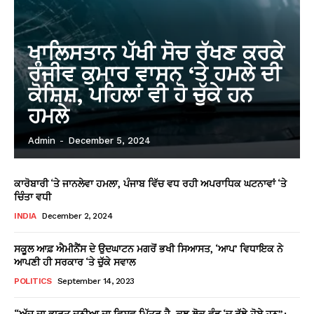
ਖਾਲਿਸਤਾਨ ਪੱਖੀ ਸੋਚ ਰੱਖਣ ਕਰਕੇ
ਰੰਜੀਵ ਕੁਮਾਰ ਵਾਸਨ ‘ਤੇ ਹਮਲੇ ਦੀ
ਕੋਸ਼ਿਸ਼, ਪਹਿਲਾਂ ਵੀ ਹੋ ਚੁੱਕੇ ਹਨ
ਹਮਲੇ
Admin
-
December 5, 2024
ਕਾਰੋਬਾਰੀ ‘ਤੇ ਜਾਨਲੇਵਾ ਹਮਲਾ, ਪੰਜਾਬ ਵਿੱਚ ਵਧ ਰਹੀ ਅਪਰਾਧਿਕ ਘਟਨਾਵਾਂ ‘ਤੇ
ਚਿੰਤਾ ਵਧੀ
INDIA
December 2, 2024
ਸਕੂਲ ਆਫ਼ ਐਮੀਨੈਂਸ ਦੇ ਉਦਘਾਟਨ ਮਗਰੋਂ ਭਖੀ ਸਿਆਸਤ, ‘ਆਪ’ ਵਿਧਾਇਕ ਨੇ
ਆਪਣੀ ਹੀ ਸਰਕਾਰ ‘ਤੇ ਚੁੱਕੇ ਸਵਾਲ
POLITICS
September 14, 2023
“ਅੱਜ ਦਾ ਭਾਰਤ ਦੁਨੀਆ ਦਾ ਵਿਸ਼ਵ ਮਿੱਤਰ ਹੈ, ਕੁਝ ਲੋਕ ਵੰਡ ‘ਚ ਰੁੱਝੇ ਹੋਏ ਹਨ”: