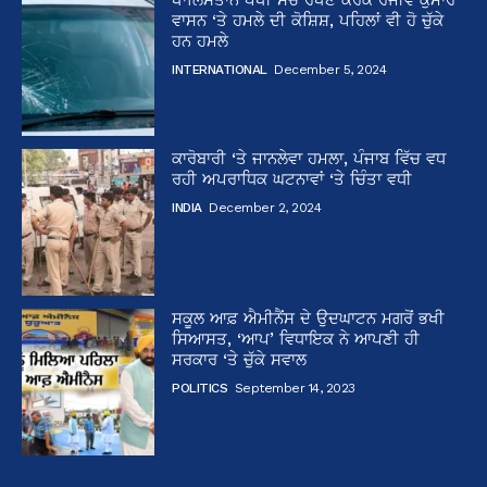
ਵਾਸਨ ‘ਤੇ ਹਮਲੇ ਦੀ ਕੋਸ਼ਿਸ਼, ਪਹਿਲਾਂ ਵੀ ਹੋ ਚੁੱਕੇ
ਹਨ ਹਮਲੇ
INTERNATIONAL
December 5, 2024
ਕਾਰੋਬਾਰੀ ‘ਤੇ ਜਾਨਲੇਵਾ ਹਮਲਾ, ਪੰਜਾਬ ਵਿੱਚ ਵਧ
ਰਹੀ ਅਪਰਾਧਿਕ ਘਟਨਾਵਾਂ ‘ਤੇ ਚਿੰਤਾ ਵਧੀ
INDIA
December 2, 2024
ਸਕੂਲ ਆਫ਼ ਐਮੀਨੈਂਸ ਦੇ ਉਦਘਾਟਨ ਮਗਰੋਂ ਭਖੀ
ਸਿਆਸਤ, ‘ਆਪ’ ਵਿਧਾਇਕ ਨੇ ਆਪਣੀ ਹੀ
ਸਰਕਾਰ ‘ਤੇ ਚੁੱਕੇ ਸਵਾਲ
POLITICS
September 14, 2023