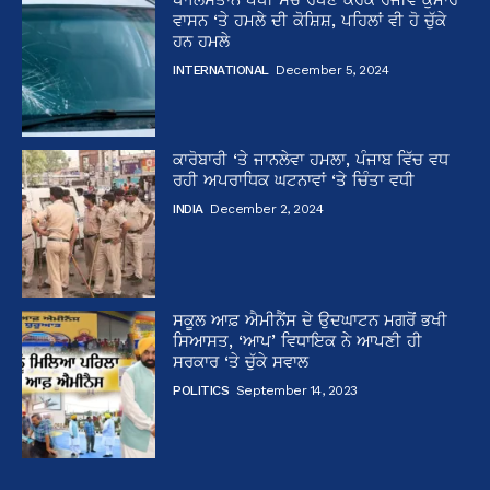
ਵਾਸਨ ‘ਤੇ ਹਮਲੇ ਦੀ ਕੋਸ਼ਿਸ਼, ਪਹਿਲਾਂ ਵੀ ਹੋ ਚੁੱਕੇ
ਹਨ ਹਮਲੇ
INTERNATIONAL
December 5, 2024
ਕਾਰੋਬਾਰੀ ‘ਤੇ ਜਾਨਲੇਵਾ ਹਮਲਾ, ਪੰਜਾਬ ਵਿੱਚ ਵਧ
ਰਹੀ ਅਪਰਾਧਿਕ ਘਟਨਾਵਾਂ ‘ਤੇ ਚਿੰਤਾ ਵਧੀ
INDIA
December 2, 2024
ਸਕੂਲ ਆਫ਼ ਐਮੀਨੈਂਸ ਦੇ ਉਦਘਾਟਨ ਮਗਰੋਂ ਭਖੀ
ਸਿਆਸਤ, ‘ਆਪ’ ਵਿਧਾਇਕ ਨੇ ਆਪਣੀ ਹੀ
ਸਰਕਾਰ ‘ਤੇ ਚੁੱਕੇ ਸਵਾਲ
POLITICS
September 14, 2023