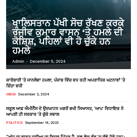
ਖਾਲਿਸਤਾਨ ਪੱਖੀ ਸੋਚ ਰੱਖਣ ਕਰਕੇ
ਰੰਜੀਵ ਕੁਮਾਰ ਵਾਸਨ ‘ਤੇ ਹਮਲੇ ਦੀ
ਕੋਸ਼ਿਸ਼, ਪਹਿਲਾਂ ਵੀ ਹੋ ਚੁੱਕੇ ਹਨ
ਹਮਲੇ
Admin
-
December 5, 2024
ਕਾਰੋਬਾਰੀ ‘ਤੇ ਜਾਨਲੇਵਾ ਹਮਲਾ, ਪੰਜਾਬ ਵਿੱਚ ਵਧ ਰਹੀ ਅਪਰਾਧਿਕ ਘਟਨਾਵਾਂ ‘ਤੇ
ਚਿੰਤਾ ਵਧੀ
INDIA
December 2, 2024
ਸਕੂਲ ਆਫ਼ ਐਮੀਨੈਂਸ ਦੇ ਉਦਘਾਟਨ ਮਗਰੋਂ ਭਖੀ ਸਿਆਸਤ, ‘ਆਪ’ ਵਿਧਾਇਕ ਨੇ
ਆਪਣੀ ਹੀ ਸਰਕਾਰ ‘ਤੇ ਚੁੱਕੇ ਸਵਾਲ
POLITICS
September 14, 2023
“ਅੱਜ ਦਾ ਭਾਰਤ ਦੁਨੀਆ ਦਾ ਵਿਸ਼ਵ ਮਿੱਤਰ ਹੈ, ਕੁਝ ਲੋਕ ਵੰਡ ‘ਚ ਰੁੱਝੇ ਹੋਏ ਹਨ”: