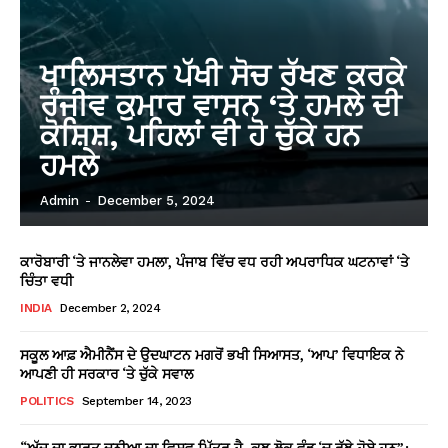
ਖਾਲਿਸਤਾਨ ਪੱਖੀ ਸੋਚ ਰੱਖਣ ਕਰਕੇ
ਰੰਜੀਵ ਕੁਮਾਰ ਵਾਸਨ ‘ਤੇ ਹਮਲੇ ਦੀ
ਕੋਸ਼ਿਸ਼, ਪਹਿਲਾਂ ਵੀ ਹੋ ਚੁੱਕੇ ਹਨ
ਹਮਲੇ
Admin
-
December 5, 2024
ਕਾਰੋਬਾਰੀ ‘ਤੇ ਜਾਨਲੇਵਾ ਹਮਲਾ, ਪੰਜਾਬ ਵਿੱਚ ਵਧ ਰਹੀ ਅਪਰਾਧਿਕ ਘਟਨਾਵਾਂ ‘ਤੇ
ਚਿੰਤਾ ਵਧੀ
INDIA
December 2, 2024
ਸਕੂਲ ਆਫ਼ ਐਮੀਨੈਂਸ ਦੇ ਉਦਘਾਟਨ ਮਗਰੋਂ ਭਖੀ ਸਿਆਸਤ, ‘ਆਪ’ ਵਿਧਾਇਕ ਨੇ
ਆਪਣੀ ਹੀ ਸਰਕਾਰ ‘ਤੇ ਚੁੱਕੇ ਸਵਾਲ
POLITICS
September 14, 2023
“ਅੱਜ ਦਾ ਭਾਰਤ ਦੁਨੀਆ ਦਾ ਵਿਸ਼ਵ ਮਿੱਤਰ ਹੈ, ਕੁਝ ਲੋਕ ਵੰਡ ‘ਚ ਰੁੱਝੇ ਹੋਏ ਹਨ”: