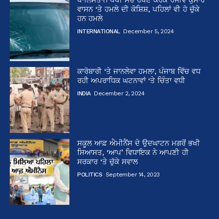
ਵਾਸਨ ‘ਤੇ ਹਮਲੇ ਦੀ ਕੋਸ਼ਿਸ਼, ਪਹਿਲਾਂ ਵੀ ਹੋ ਚੁੱਕੇ
ਹਨ ਹਮਲੇ
INTERNATIONAL
December 5, 2024
ਕਾਰੋਬਾਰੀ ‘ਤੇ ਜਾਨਲੇਵਾ ਹਮਲਾ, ਪੰਜਾਬ ਵਿੱਚ ਵਧ
ਰਹੀ ਅਪਰਾਧਿਕ ਘਟਨਾਵਾਂ ‘ਤੇ ਚਿੰਤਾ ਵਧੀ
INDIA
December 2, 2024
ਸਕੂਲ ਆਫ਼ ਐਮੀਨੈਂਸ ਦੇ ਉਦਘਾਟਨ ਮਗਰੋਂ ਭਖੀ
ਸਿਆਸਤ, ‘ਆਪ’ ਵਿਧਾਇਕ ਨੇ ਆਪਣੀ ਹੀ
ਸਰਕਾਰ ‘ਤੇ ਚੁੱਕੇ ਸਵਾਲ
POLITICS
September 14, 2023