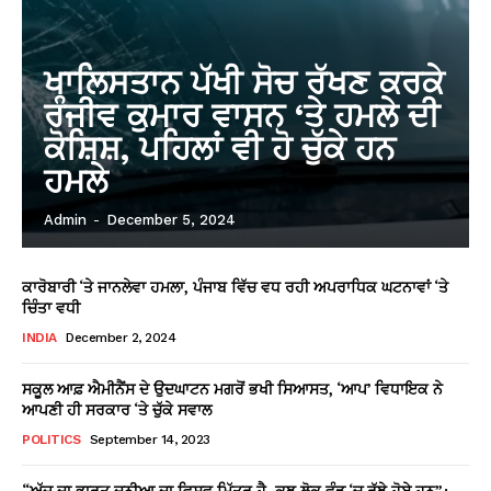
ਖਾਲਿਸਤਾਨ ਪੱਖੀ ਸੋਚ ਰੱਖਣ ਕਰਕੇ
ਰੰਜੀਵ ਕੁਮਾਰ ਵਾਸਨ ‘ਤੇ ਹਮਲੇ ਦੀ
ਕੋਸ਼ਿਸ਼, ਪਹਿਲਾਂ ਵੀ ਹੋ ਚੁੱਕੇ ਹਨ
ਹਮਲੇ
Admin
-
December 5, 2024
ਕਾਰੋਬਾਰੀ ‘ਤੇ ਜਾਨਲੇਵਾ ਹਮਲਾ, ਪੰਜਾਬ ਵਿੱਚ ਵਧ ਰਹੀ ਅਪਰਾਧਿਕ ਘਟਨਾਵਾਂ ‘ਤੇ
ਚਿੰਤਾ ਵਧੀ
INDIA
December 2, 2024
ਸਕੂਲ ਆਫ਼ ਐਮੀਨੈਂਸ ਦੇ ਉਦਘਾਟਨ ਮਗਰੋਂ ਭਖੀ ਸਿਆਸਤ, ‘ਆਪ’ ਵਿਧਾਇਕ ਨੇ
ਆਪਣੀ ਹੀ ਸਰਕਾਰ ‘ਤੇ ਚੁੱਕੇ ਸਵਾਲ
POLITICS
September 14, 2023
“ਅੱਜ ਦਾ ਭਾਰਤ ਦੁਨੀਆ ਦਾ ਵਿਸ਼ਵ ਮਿੱਤਰ ਹੈ, ਕੁਝ ਲੋਕ ਵੰਡ ‘ਚ ਰੁੱਝੇ ਹੋਏ ਹਨ”: