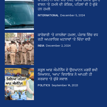
ਵਾਸਨ ‘ਤੇ ਹਮਲੇ ਦੀ ਕੋਸ਼ਿਸ਼, ਪਹਿਲਾਂ ਵੀ ਹੋ ਚੁੱਕੇ
ਹਨ ਹਮਲੇ
INTERNATIONAL
December 5, 2024
ਕਾਰੋਬਾਰੀ ‘ਤੇ ਜਾਨਲੇਵਾ ਹਮਲਾ, ਪੰਜਾਬ ਵਿੱਚ ਵਧ
ਰਹੀ ਅਪਰਾਧਿਕ ਘਟਨਾਵਾਂ ‘ਤੇ ਚਿੰਤਾ ਵਧੀ
INDIA
December 2, 2024
ਸਕੂਲ ਆਫ਼ ਐਮੀਨੈਂਸ ਦੇ ਉਦਘਾਟਨ ਮਗਰੋਂ ਭਖੀ
ਸਿਆਸਤ, ‘ਆਪ’ ਵਿਧਾਇਕ ਨੇ ਆਪਣੀ ਹੀ
ਸਰਕਾਰ ‘ਤੇ ਚੁੱਕੇ ਸਵਾਲ
POLITICS
September 14, 2023