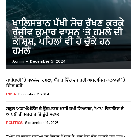
ਖਾਲਿਸਤਾਨ ਪੱਖੀ ਸੋਚ ਰੱਖਣ ਕਰਕੇ
ਰੰਜੀਵ ਕੁਮਾਰ ਵਾਸਨ ‘ਤੇ ਹਮਲੇ ਦੀ
ਕੋਸ਼ਿਸ਼, ਪਹਿਲਾਂ ਵੀ ਹੋ ਚੁੱਕੇ ਹਨ
ਹਮਲੇ
Admin
-
December 5, 2024
ਕਾਰੋਬਾਰੀ ‘ਤੇ ਜਾਨਲੇਵਾ ਹਮਲਾ, ਪੰਜਾਬ ਵਿੱਚ ਵਧ ਰਹੀ ਅਪਰਾਧਿਕ ਘਟਨਾਵਾਂ ‘ਤੇ
ਚਿੰਤਾ ਵਧੀ
INDIA
December 2, 2024
ਸਕੂਲ ਆਫ਼ ਐਮੀਨੈਂਸ ਦੇ ਉਦਘਾਟਨ ਮਗਰੋਂ ਭਖੀ ਸਿਆਸਤ, ‘ਆਪ’ ਵਿਧਾਇਕ ਨੇ
ਆਪਣੀ ਹੀ ਸਰਕਾਰ ‘ਤੇ ਚੁੱਕੇ ਸਵਾਲ
POLITICS
September 14, 2023
“ਅੱਜ ਦਾ ਭਾਰਤ ਦੁਨੀਆ ਦਾ ਵਿਸ਼ਵ ਮਿੱਤਰ ਹੈ, ਕੁਝ ਲੋਕ ਵੰਡ ‘ਚ ਰੁੱਝੇ ਹੋਏ ਹਨ”: