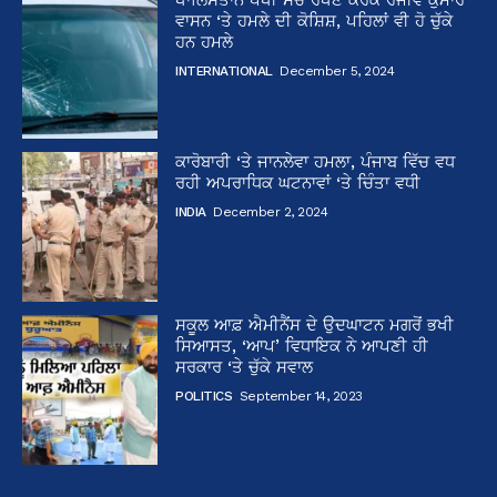
ਵਾਸਨ ‘ਤੇ ਹਮਲੇ ਦੀ ਕੋਸ਼ਿਸ਼, ਪਹਿਲਾਂ ਵੀ ਹੋ ਚੁੱਕੇ
ਹਨ ਹਮਲੇ
INTERNATIONAL
December 5, 2024
ਕਾਰੋਬਾਰੀ ‘ਤੇ ਜਾਨਲੇਵਾ ਹਮਲਾ, ਪੰਜਾਬ ਵਿੱਚ ਵਧ
ਰਹੀ ਅਪਰਾਧਿਕ ਘਟਨਾਵਾਂ ‘ਤੇ ਚਿੰਤਾ ਵਧੀ
INDIA
December 2, 2024
ਸਕੂਲ ਆਫ਼ ਐਮੀਨੈਂਸ ਦੇ ਉਦਘਾਟਨ ਮਗਰੋਂ ਭਖੀ
ਸਿਆਸਤ, ‘ਆਪ’ ਵਿਧਾਇਕ ਨੇ ਆਪਣੀ ਹੀ
ਸਰਕਾਰ ‘ਤੇ ਚੁੱਕੇ ਸਵਾਲ
POLITICS
September 14, 2023