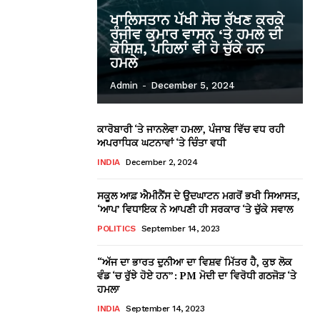
ਖਾਲਿਸਤਾਨ ਪੱਖੀ ਸੋਚ ਰੱਖਣ ਕਰਕੇ
ਰੰਜੀਵ ਕੁਮਾਰ ਵਾਸਨ ‘ਤੇ ਹਮਲੇ ਦੀ
ਕੋਸ਼ਿਸ਼, ਪਹਿਲਾਂ ਵੀ ਹੋ ਚੁੱਕੇ ਹਨ
ਹਮਲੇ
Admin
-
December 5, 2024
ਕਾਰੋਬਾਰੀ ‘ਤੇ ਜਾਨਲੇਵਾ ਹਮਲਾ, ਪੰਜਾਬ ਵਿੱਚ ਵਧ ਰਹੀ
ਅਪਰਾਧਿਕ ਘਟਨਾਵਾਂ ‘ਤੇ ਚਿੰਤਾ ਵਧੀ
INDIA
December 2, 2024
ਸਕੂਲ ਆਫ਼ ਐਮੀਨੈਂਸ ਦੇ ਉਦਘਾਟਨ ਮਗਰੋਂ ਭਖੀ ਸਿਆਸਤ,
‘ਆਪ’ ਵਿਧਾਇਕ ਨੇ ਆਪਣੀ ਹੀ ਸਰਕਾਰ ‘ਤੇ ਚੁੱਕੇ ਸਵਾਲ
POLITICS
September 14, 2023
“ਅੱਜ ਦਾ ਭਾਰਤ ਦੁਨੀਆ ਦਾ ਵਿਸ਼ਵ ਮਿੱਤਰ ਹੈ, ਕੁਝ ਲੋਕ
ਵੰਡ ‘ਚ ਰੁੱਝੇ ਹੋਏ ਹਨ”: PM ਮੋਦੀ ਦਾ ਵਿਰੋਧੀ ਗਠਜੋੜ ‘ਤੇ
ਹਮਲਾ
INDIA
September 14, 2023