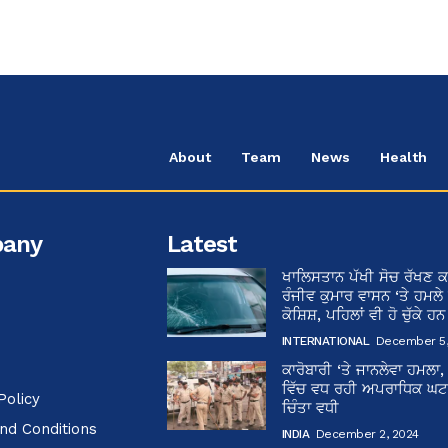
About
Team
News
Health
any
Latest
ਖਾਲਿਸਤਾਨ ਪੱਖੀ ਸੋਚ ਰੱਖਣ ਕ
ਰੰਜੀਵ ਕੁਮਾਰ ਵਾਸਨ ‘ਤੇ ਹਮਲੇ
ਕੋਸ਼ਿਸ਼, ਪਹਿਲਾਂ ਵੀ ਹੋ ਚੁੱਕੇ ਹ
INTERNATIONAL
December 5,
ਕਾਰੋਬਾਰੀ ‘ਤੇ ਜਾਨਲੇਵਾ ਹਮਲਾ,
ਵਿੱਚ ਵਧ ਰਹੀ ਅਪਰਾਧਿਕ ਘਟਨਾ
Policy
ਚਿੰਤਾ ਵਧੀ
nd Conditions
INDIA
December 2, 2024