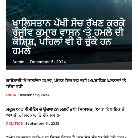
ਖਾਲਿਸਤਾਨ ਪੱਖੀ ਸੋਚ ਰੱਖਣ ਕਰਕੇ
ਰੰਜੀਵ ਕੁਮਾਰ ਵਾਸਨ ‘ਤੇ ਹਮਲੇ ਦੀ
ਕੋਸ਼ਿਸ਼, ਪਹਿਲਾਂ ਵੀ ਹੋ ਚੁੱਕੇ ਹਨ
ਹਮਲੇ
Admin
-
December 5, 2024
ਕਾਰੋਬਾਰੀ ‘ਤੇ ਜਾਨਲੇਵਾ ਹਮਲਾ, ਪੰਜਾਬ ਵਿੱਚ ਵਧ ਰਹੀ ਅਪਰਾਧਿਕ ਘਟਨਾਵਾਂ ‘ਤੇ
ਚਿੰਤਾ ਵਧੀ
INDIA
December 2, 2024
ਸਕੂਲ ਆਫ਼ ਐਮੀਨੈਂਸ ਦੇ ਉਦਘਾਟਨ ਮਗਰੋਂ ਭਖੀ ਸਿਆਸਤ, ‘ਆਪ’ ਵਿਧਾਇਕ ਨੇ
ਆਪਣੀ ਹੀ ਸਰਕਾਰ ‘ਤੇ ਚੁੱਕੇ ਸਵਾਲ
POLITICS
September 14, 2023
“ਅੱਜ ਦਾ ਭਾਰਤ ਦੁਨੀਆ ਦਾ ਵਿਸ਼ਵ ਮਿੱਤਰ ਹੈ, ਕੁਝ ਲੋਕ ਵੰਡ ‘ਚ ਰੁੱਝੇ ਹੋਏ ਹਨ”: