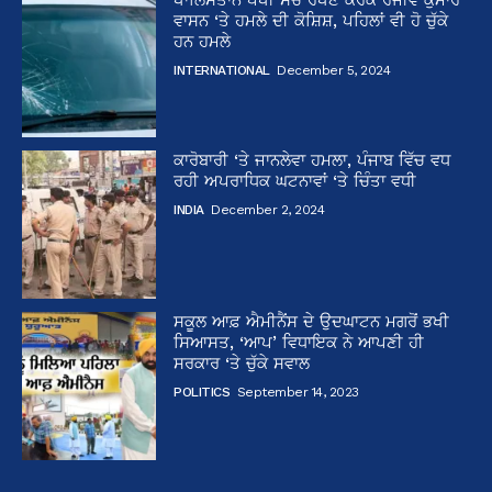
ਵਾਸਨ ‘ਤੇ ਹਮਲੇ ਦੀ ਕੋਸ਼ਿਸ਼, ਪਹਿਲਾਂ ਵੀ ਹੋ ਚੁੱਕੇ
ਹਨ ਹਮਲੇ
INTERNATIONAL
December 5, 2024
ਕਾਰੋਬਾਰੀ ‘ਤੇ ਜਾਨਲੇਵਾ ਹਮਲਾ, ਪੰਜਾਬ ਵਿੱਚ ਵਧ
ਰਹੀ ਅਪਰਾਧਿਕ ਘਟਨਾਵਾਂ ‘ਤੇ ਚਿੰਤਾ ਵਧੀ
INDIA
December 2, 2024
ਸਕੂਲ ਆਫ਼ ਐਮੀਨੈਂਸ ਦੇ ਉਦਘਾਟਨ ਮਗਰੋਂ ਭਖੀ
ਸਿਆਸਤ, ‘ਆਪ’ ਵਿਧਾਇਕ ਨੇ ਆਪਣੀ ਹੀ
ਸਰਕਾਰ ‘ਤੇ ਚੁੱਕੇ ਸਵਾਲ
POLITICS
September 14, 2023