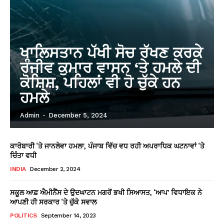
ਖਾਲਿਸਤਾਨ ਪੱਖੀ ਸੋਚ ਰੱਖਣ ਕਰਕੇ
ਰੰਜੀਵ ਕੁਮਾਰ ਵਾਸਨ ‘ਤੇ ਹਮਲੇ ਦੀ
ਕੋਸ਼ਿਸ਼, ਪਹਿਲਾਂ ਵੀ ਹੋ ਚੁੱਕੇ ਹਨ
ਹਮਲੇ
Admin
-
December 5, 2024
ਕਾਰੋਬਾਰੀ ‘ਤੇ ਜਾਨਲੇਵਾ ਹਮਲਾ, ਪੰਜਾਬ ਵਿੱਚ ਵਧ ਰਹੀ ਅਪਰਾਧਿਕ ਘਟਨਾਵਾਂ ‘ਤੇ
ਚਿੰਤਾ ਵਧੀ
INDIA
December 2, 2024
ਸਕੂਲ ਆਫ਼ ਐਮੀਨੈਂਸ ਦੇ ਉਦਘਾਟਨ ਮਗਰੋਂ ਭਖੀ ਸਿਆਸਤ, ‘ਆਪ’ ਵਿਧਾਇਕ ਨੇ
ਆਪਣੀ ਹੀ ਸਰਕਾਰ ‘ਤੇ ਚੁੱਕੇ ਸਵਾਲ
POLITICS
September 14, 2023