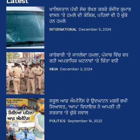
Latest
ਖਾਲਿਸਤਾਨ ਪੱਖੀ ਸੋਚ ਰੱਖਣ ਕਰਕੇ ਰੰਜੀਵ ਕੁਮਾਰ
ਵਾਸਨ ‘ਤੇ ਹਮਲੇ ਦੀ ਕੋਸ਼ਿਸ਼, ਪਹਿਲਾਂ ਵੀ ਹੋ ਚੁੱਕੇ
ਹਨ ਹਮਲੇ
INTERNATIONAL
December 5, 2024
ਕਾਰੋਬਾਰੀ ‘ਤੇ ਜਾਨਲੇਵਾ ਹਮਲਾ, ਪੰਜਾਬ ਵਿੱਚ ਵਧ
ਰਹੀ ਅਪਰਾਧਿਕ ਘਟਨਾਵਾਂ ‘ਤੇ ਚਿੰਤਾ ਵਧੀ
INDIA
December 2, 2024
ਸਕੂਲ ਆਫ਼ ਐਮੀਨੈਂਸ ਦੇ ਉਦਘਾਟਨ ਮਗਰੋਂ ਭਖੀ
ਸਿਆਸਤ, ‘ਆਪ’ ਵਿਧਾਇਕ ਨੇ ਆਪਣੀ ਹੀ
ਸਰਕਾਰ ‘ਤੇ ਚੁੱਕੇ ਸਵਾਲ
POLITICS
September 14, 2023