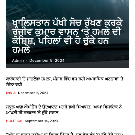
ਖਾਲਿਸਤਾਨ ਪੱਖੀ ਸੋਚ ਰੱਖਣ ਕਰਕੇ
ਰੰਜੀਵ ਕੁਮਾਰ ਵਾਸਨ ‘ਤੇ ਹਮਲੇ ਦੀ
ਕੋਸ਼ਿਸ਼, ਪਹਿਲਾਂ ਵੀ ਹੋ ਚੁੱਕੇ ਹਨ
ਹਮਲੇ
Admin
-
December 5, 2024
ਕਾਰੋਬਾਰੀ ‘ਤੇ ਜਾਨਲੇਵਾ ਹਮਲਾ, ਪੰਜਾਬ ਵਿੱਚ ਵਧ ਰਹੀ ਅਪਰਾਧਿਕ ਘਟਨਾਵਾਂ ‘ਤੇ
ਚਿੰਤਾ ਵਧੀ
INDIA
December 2, 2024
ਸਕੂਲ ਆਫ਼ ਐਮੀਨੈਂਸ ਦੇ ਉਦਘਾਟਨ ਮਗਰੋਂ ਭਖੀ ਸਿਆਸਤ, ‘ਆਪ’ ਵਿਧਾਇਕ ਨੇ
ਆਪਣੀ ਹੀ ਸਰਕਾਰ ‘ਤੇ ਚੁੱਕੇ ਸਵਾਲ
POLITICS
September 14, 2023
“ਅੱਜ ਦਾ ਭਾਰਤ ਦੁਨੀਆ ਦਾ ਵਿਸ਼ਵ ਮਿੱਤਰ ਹੈ, ਕੁਝ ਲੋਕ ਵੰਡ ‘ਚ ਰੁੱਝੇ ਹੋਏ ਹਨ”: