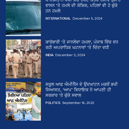
ਵਾਸਨ ‘ਤੇ ਹਮਲੇ ਦੀ ਕੋਸ਼ਿਸ਼, ਪਹਿਲਾਂ ਵੀ ਹੋ ਚੁੱਕੇ
ਹਨ ਹਮਲੇ
INTERNATIONAL
December 5, 2024
ਕਾਰੋਬਾਰੀ ‘ਤੇ ਜਾਨਲੇਵਾ ਹਮਲਾ, ਪੰਜਾਬ ਵਿੱਚ ਵਧ
ਰਹੀ ਅਪਰਾਧਿਕ ਘਟਨਾਵਾਂ ‘ਤੇ ਚਿੰਤਾ ਵਧੀ
INDIA
December 2, 2024
ਸਕੂਲ ਆਫ਼ ਐਮੀਨੈਂਸ ਦੇ ਉਦਘਾਟਨ ਮਗਰੋਂ ਭਖੀ
ਸਿਆਸਤ, ‘ਆਪ’ ਵਿਧਾਇਕ ਨੇ ਆਪਣੀ ਹੀ
ਸਰਕਾਰ ‘ਤੇ ਚੁੱਕੇ ਸਵਾਲ
POLITICS
September 14, 2023