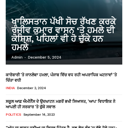
ਖਾਲਿਸਤਾਨ ਪੱਖੀ ਸੋਚ ਰੱਖਣ ਕਰਕੇ
ਰੰਜੀਵ ਕੁਮਾਰ ਵਾਸਨ ‘ਤੇ ਹਮਲੇ ਦੀ
ਕੋਸ਼ਿਸ਼, ਪਹਿਲਾਂ ਵੀ ਹੋ ਚੁੱਕੇ ਹਨ
ਹਮਲੇ
Admin
-
December 5, 2024
ਕਾਰੋਬਾਰੀ ‘ਤੇ ਜਾਨਲੇਵਾ ਹਮਲਾ, ਪੰਜਾਬ ਵਿੱਚ ਵਧ ਰਹੀ ਅਪਰਾਧਿਕ ਘਟਨਾਵਾਂ ‘ਤੇ
ਚਿੰਤਾ ਵਧੀ
INDIA
December 2, 2024
ਸਕੂਲ ਆਫ਼ ਐਮੀਨੈਂਸ ਦੇ ਉਦਘਾਟਨ ਮਗਰੋਂ ਭਖੀ ਸਿਆਸਤ, ‘ਆਪ’ ਵਿਧਾਇਕ ਨੇ
ਆਪਣੀ ਹੀ ਸਰਕਾਰ ‘ਤੇ ਚੁੱਕੇ ਸਵਾਲ
POLITICS
September 14, 2023
“ਅੱਜ ਦਾ ਭਾਰਤ ਦੁਨੀਆ ਦਾ ਵਿਸ਼ਵ ਮਿੱਤਰ ਹੈ, ਕੁਝ ਲੋਕ ਵੰਡ ‘ਚ ਰੁੱਝੇ ਹੋਏ ਹਨ”: