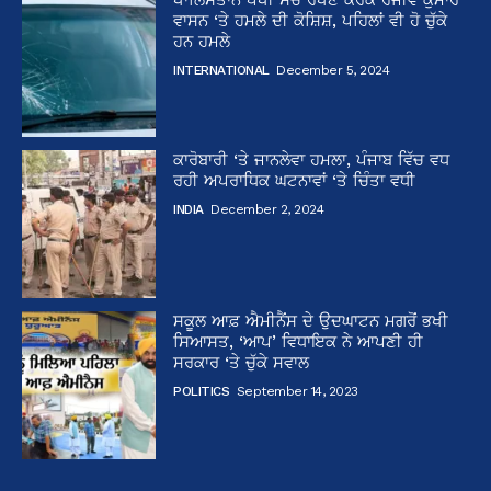
ਵਾਸਨ ‘ਤੇ ਹਮਲੇ ਦੀ ਕੋਸ਼ਿਸ਼, ਪਹਿਲਾਂ ਵੀ ਹੋ ਚੁੱਕੇ
ਹਨ ਹਮਲੇ
INTERNATIONAL
December 5, 2024
ਕਾਰੋਬਾਰੀ ‘ਤੇ ਜਾਨਲੇਵਾ ਹਮਲਾ, ਪੰਜਾਬ ਵਿੱਚ ਵਧ
ਰਹੀ ਅਪਰਾਧਿਕ ਘਟਨਾਵਾਂ ‘ਤੇ ਚਿੰਤਾ ਵਧੀ
INDIA
December 2, 2024
ਸਕੂਲ ਆਫ਼ ਐਮੀਨੈਂਸ ਦੇ ਉਦਘਾਟਨ ਮਗਰੋਂ ਭਖੀ
ਸਿਆਸਤ, ‘ਆਪ’ ਵਿਧਾਇਕ ਨੇ ਆਪਣੀ ਹੀ
ਸਰਕਾਰ ‘ਤੇ ਚੁੱਕੇ ਸਵਾਲ
POLITICS
September 14, 2023