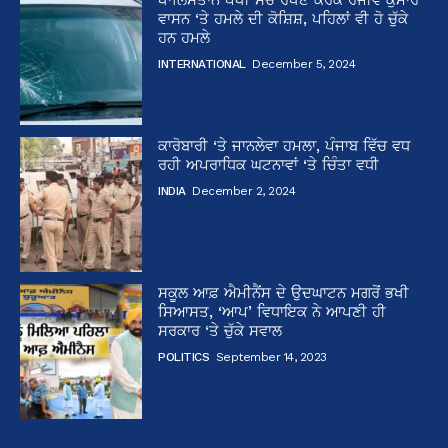
ਵਾਸਨ ‘ਤੇ ਹਮਲੇ ਦੀ ਕੋਸ਼ਿਸ਼, ਪਹਿਲਾਂ ਵੀ ਹੋ ਚੁੱਕੇ
ਹਨ ਹਮਲੇ
INTERNATIONAL
December 5, 2024
ਕਾਰੋਬਾਰੀ ‘ਤੇ ਜਾਨਲੇਵਾ ਹਮਲਾ, ਪੰਜਾਬ ਵਿੱਚ ਵਧ
ਰਹੀ ਅਪਰਾਧਿਕ ਘਟਨਾਵਾਂ ‘ਤੇ ਚਿੰਤਾ ਵਧੀ
INDIA
December 2, 2024
ਸਕੂਲ ਆਫ਼ ਐਮੀਨੈਂਸ ਦੇ ਉਦਘਾਟਨ ਮਗਰੋਂ ਭਖੀ
ਸਿਆਸਤ, ‘ਆਪ’ ਵਿਧਾਇਕ ਨੇ ਆਪਣੀ ਹੀ
ਸਰਕਾਰ ‘ਤੇ ਚੁੱਕੇ ਸਵਾਲ
POLITICS
September 14, 2023