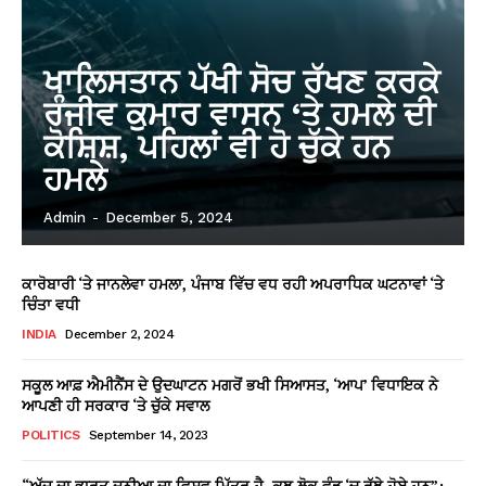
ਖਾਲਿਸਤਾਨ ਪੱਖੀ ਸੋਚ ਰੱਖਣ ਕਰਕੇ
ਰੰਜੀਵ ਕੁਮਾਰ ਵਾਸਨ ‘ਤੇ ਹਮਲੇ ਦੀ
ਕੋਸ਼ਿਸ਼, ਪਹਿਲਾਂ ਵੀ ਹੋ ਚੁੱਕੇ ਹਨ
ਹਮਲੇ
Admin
-
December 5, 2024
ਕਾਰੋਬਾਰੀ ‘ਤੇ ਜਾਨਲੇਵਾ ਹਮਲਾ, ਪੰਜਾਬ ਵਿੱਚ ਵਧ ਰਹੀ ਅਪਰਾਧਿਕ ਘਟਨਾਵਾਂ ‘ਤੇ
ਚਿੰਤਾ ਵਧੀ
INDIA
December 2, 2024
ਸਕੂਲ ਆਫ਼ ਐਮੀਨੈਂਸ ਦੇ ਉਦਘਾਟਨ ਮਗਰੋਂ ਭਖੀ ਸਿਆਸਤ, ‘ਆਪ’ ਵਿਧਾਇਕ ਨੇ
ਆਪਣੀ ਹੀ ਸਰਕਾਰ ‘ਤੇ ਚੁੱਕੇ ਸਵਾਲ
POLITICS
September 14, 2023
“ਅੱਜ ਦਾ ਭਾਰਤ ਦੁਨੀਆ ਦਾ ਵਿਸ਼ਵ ਮਿੱਤਰ ਹੈ, ਕੁਝ ਲੋਕ ਵੰਡ ‘ਚ ਰੁੱਝੇ ਹੋਏ ਹਨ”: