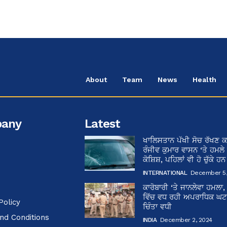
About
Team
News
Health
any
Latest
ਖਾਲਿਸਤਾਨ ਪੱਖੀ ਸੋਚ ਰੱਖਣ ਕ
ਰੰਜੀਵ ਕੁਮਾਰ ਵਾਸਨ ‘ਤੇ ਹਮਲੇ
ਕੋਸ਼ਿਸ਼, ਪਹਿਲਾਂ ਵੀ ਹੋ ਚੁੱਕੇ ਹ
INTERNATIONAL
December 5,
ਕਾਰੋਬਾਰੀ ‘ਤੇ ਜਾਨਲੇਵਾ ਹਮਲਾ,
ਵਿੱਚ ਵਧ ਰਹੀ ਅਪਰਾਧਿਕ ਘਟਨਾ
Policy
ਚਿੰਤਾ ਵਧੀ
nd Conditions
INDIA
December 2, 2024