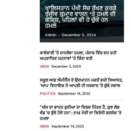
ਖਾਲਿਸਤਾਨ ਪੱਖੀ ਸੋਚ ਰੱਖਣ ਕਰਕੇ
ਰੰਜੀਵ ਕੁਮਾਰ ਵਾਸਨ ‘ਤੇ ਹਮਲੇ ਦੀ
ਕੋਸ਼ਿਸ਼, ਪਹਿਲਾਂ ਵੀ ਹੋ ਚੁੱਕੇ ਹਨ
ਹਮਲੇ
Admin
-
December 5, 2024
ਕਾਰੋਬਾਰੀ ‘ਤੇ ਜਾਨਲੇਵਾ ਹਮਲਾ, ਪੰਜਾਬ ਵਿੱਚ ਵਧ ਰਹੀ
ਅਪਰਾਧਿਕ ਘਟਨਾਵਾਂ ‘ਤੇ ਚਿੰਤਾ ਵਧੀ
INDIA
December 2, 2024
ਸਕੂਲ ਆਫ਼ ਐਮੀਨੈਂਸ ਦੇ ਉਦਘਾਟਨ ਮਗਰੋਂ ਭਖੀ ਸਿਆਸਤ,
‘ਆਪ’ ਵਿਧਾਇਕ ਨੇ ਆਪਣੀ ਹੀ ਸਰਕਾਰ ‘ਤੇ ਚੁੱਕੇ ਸਵਾਲ
POLITICS
September 14, 2023
“ਅੱਜ ਦਾ ਭਾਰਤ ਦੁਨੀਆ ਦਾ ਵਿਸ਼ਵ ਮਿੱਤਰ ਹੈ, ਕੁਝ ਲੋਕ
ਵੰਡ ‘ਚ ਰੁੱਝੇ ਹੋਏ ਹਨ”: PM ਮੋਦੀ ਦਾ ਵਿਰੋਧੀ ਗਠਜੋੜ ‘ਤੇ
ਹਮਲਾ
INDIA
September 14, 2023