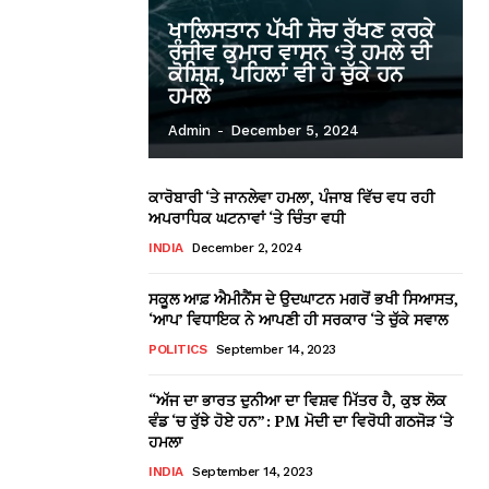
ਖਾਲਿਸਤਾਨ ਪੱਖੀ ਸੋਚ ਰੱਖਣ ਕਰਕੇ
ਰੰਜੀਵ ਕੁਮਾਰ ਵਾਸਨ ‘ਤੇ ਹਮਲੇ ਦੀ
ਕੋਸ਼ਿਸ਼, ਪਹਿਲਾਂ ਵੀ ਹੋ ਚੁੱਕੇ ਹਨ
ਹਮਲੇ
Admin
-
December 5, 2024
ਕਾਰੋਬਾਰੀ ‘ਤੇ ਜਾਨਲੇਵਾ ਹਮਲਾ, ਪੰਜਾਬ ਵਿੱਚ ਵਧ ਰਹੀ
ਅਪਰਾਧਿਕ ਘਟਨਾਵਾਂ ‘ਤੇ ਚਿੰਤਾ ਵਧੀ
INDIA
December 2, 2024
ਸਕੂਲ ਆਫ਼ ਐਮੀਨੈਂਸ ਦੇ ਉਦਘਾਟਨ ਮਗਰੋਂ ਭਖੀ ਸਿਆਸਤ,
‘ਆਪ’ ਵਿਧਾਇਕ ਨੇ ਆਪਣੀ ਹੀ ਸਰਕਾਰ ‘ਤੇ ਚੁੱਕੇ ਸਵਾਲ
POLITICS
September 14, 2023
“ਅੱਜ ਦਾ ਭਾਰਤ ਦੁਨੀਆ ਦਾ ਵਿਸ਼ਵ ਮਿੱਤਰ ਹੈ, ਕੁਝ ਲੋਕ
ਵੰਡ ‘ਚ ਰੁੱਝੇ ਹੋਏ ਹਨ”: PM ਮੋਦੀ ਦਾ ਵਿਰੋਧੀ ਗਠਜੋੜ ‘ਤੇ
ਹਮਲਾ
INDIA
September 14, 2023