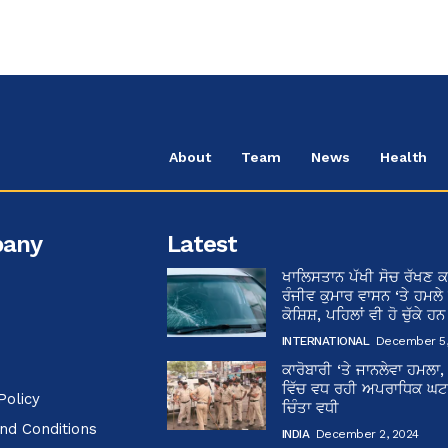
About
Team
News
Health
any
Latest
ਖਾਲਿਸਤਾਨ ਪੱਖੀ ਸੋਚ ਰੱਖਣ ਕ
ਰੰਜੀਵ ਕੁਮਾਰ ਵਾਸਨ ‘ਤੇ ਹਮਲੇ
ਕੋਸ਼ਿਸ਼, ਪਹਿਲਾਂ ਵੀ ਹੋ ਚੁੱਕੇ ਹ
INTERNATIONAL
December 5,
ਕਾਰੋਬਾਰੀ ‘ਤੇ ਜਾਨਲੇਵਾ ਹਮਲਾ,
ਵਿੱਚ ਵਧ ਰਹੀ ਅਪਰਾਧਿਕ ਘਟਨਾ
Policy
ਚਿੰਤਾ ਵਧੀ
nd Conditions
INDIA
December 2, 2024