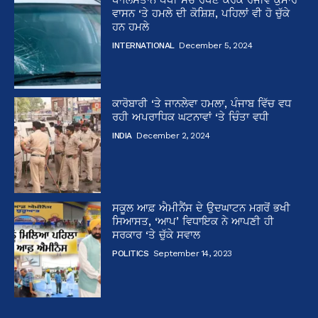
ਵਾਸਨ ‘ਤੇ ਹਮਲੇ ਦੀ ਕੋਸ਼ਿਸ਼, ਪਹਿਲਾਂ ਵੀ ਹੋ ਚੁੱਕੇ
ਹਨ ਹਮਲੇ
INTERNATIONAL
December 5, 2024
ਕਾਰੋਬਾਰੀ ‘ਤੇ ਜਾਨਲੇਵਾ ਹਮਲਾ, ਪੰਜਾਬ ਵਿੱਚ ਵਧ
ਰਹੀ ਅਪਰਾਧਿਕ ਘਟਨਾਵਾਂ ‘ਤੇ ਚਿੰਤਾ ਵਧੀ
INDIA
December 2, 2024
ਸਕੂਲ ਆਫ਼ ਐਮੀਨੈਂਸ ਦੇ ਉਦਘਾਟਨ ਮਗਰੋਂ ਭਖੀ
ਸਿਆਸਤ, ‘ਆਪ’ ਵਿਧਾਇਕ ਨੇ ਆਪਣੀ ਹੀ
ਸਰਕਾਰ ‘ਤੇ ਚੁੱਕੇ ਸਵਾਲ
POLITICS
September 14, 2023