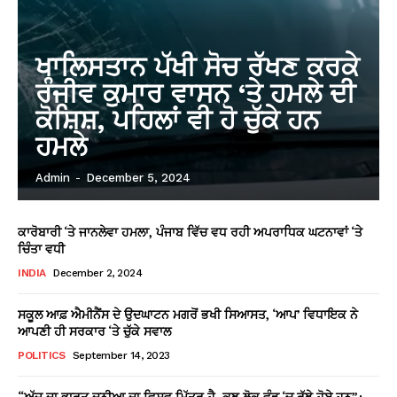
ਖਾਲਿਸਤਾਨ ਪੱਖੀ ਸੋਚ ਰੱਖਣ ਕਰਕੇ
ਰੰਜੀਵ ਕੁਮਾਰ ਵਾਸਨ ‘ਤੇ ਹਮਲੇ ਦੀ
ਕੋਸ਼ਿਸ਼, ਪਹਿਲਾਂ ਵੀ ਹੋ ਚੁੱਕੇ ਹਨ
ਹਮਲੇ
Admin
-
December 5, 2024
ਕਾਰੋਬਾਰੀ ‘ਤੇ ਜਾਨਲੇਵਾ ਹਮਲਾ, ਪੰਜਾਬ ਵਿੱਚ ਵਧ ਰਹੀ ਅਪਰਾਧਿਕ ਘਟਨਾਵਾਂ ‘ਤੇ
ਚਿੰਤਾ ਵਧੀ
INDIA
December 2, 2024
ਸਕੂਲ ਆਫ਼ ਐਮੀਨੈਂਸ ਦੇ ਉਦਘਾਟਨ ਮਗਰੋਂ ਭਖੀ ਸਿਆਸਤ, ‘ਆਪ’ ਵਿਧਾਇਕ ਨੇ
ਆਪਣੀ ਹੀ ਸਰਕਾਰ ‘ਤੇ ਚੁੱਕੇ ਸਵਾਲ
POLITICS
September 14, 2023
“ਅੱਜ ਦਾ ਭਾਰਤ ਦੁਨੀਆ ਦਾ ਵਿਸ਼ਵ ਮਿੱਤਰ ਹੈ, ਕੁਝ ਲੋਕ ਵੰਡ ‘ਚ ਰੁੱਝੇ ਹੋਏ ਹਨ”: