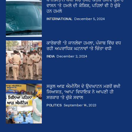
ਵਾਸਨ ‘ਤੇ ਹਮਲੇ ਦੀ ਕੋਸ਼ਿਸ਼, ਪਹਿਲਾਂ ਵੀ ਹੋ ਚੁੱਕੇ
ਹਨ ਹਮਲੇ
INTERNATIONAL
December 5, 2024
ਕਾਰੋਬਾਰੀ ‘ਤੇ ਜਾਨਲੇਵਾ ਹਮਲਾ, ਪੰਜਾਬ ਵਿੱਚ ਵਧ
ਰਹੀ ਅਪਰਾਧਿਕ ਘਟਨਾਵਾਂ ‘ਤੇ ਚਿੰਤਾ ਵਧੀ
INDIA
December 2, 2024
ਸਕੂਲ ਆਫ਼ ਐਮੀਨੈਂਸ ਦੇ ਉਦਘਾਟਨ ਮਗਰੋਂ ਭਖੀ
ਸਿਆਸਤ, ‘ਆਪ’ ਵਿਧਾਇਕ ਨੇ ਆਪਣੀ ਹੀ
ਸਰਕਾਰ ‘ਤੇ ਚੁੱਕੇ ਸਵਾਲ
POLITICS
September 14, 2023