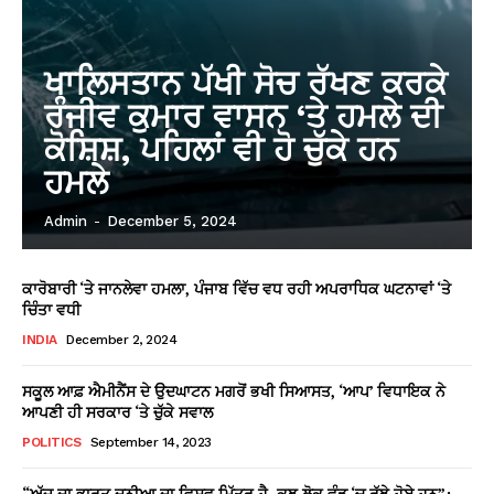
ਖਾਲਿਸਤਾਨ ਪੱਖੀ ਸੋਚ ਰੱਖਣ ਕਰਕੇ
ਰੰਜੀਵ ਕੁਮਾਰ ਵਾਸਨ ‘ਤੇ ਹਮਲੇ ਦੀ
ਕੋਸ਼ਿਸ਼, ਪਹਿਲਾਂ ਵੀ ਹੋ ਚੁੱਕੇ ਹਨ
ਹਮਲੇ
Admin
-
December 5, 2024
ਕਾਰੋਬਾਰੀ ‘ਤੇ ਜਾਨਲੇਵਾ ਹਮਲਾ, ਪੰਜਾਬ ਵਿੱਚ ਵਧ ਰਹੀ ਅਪਰਾਧਿਕ ਘਟਨਾਵਾਂ ‘ਤੇ
ਚਿੰਤਾ ਵਧੀ
INDIA
December 2, 2024
ਸਕੂਲ ਆਫ਼ ਐਮੀਨੈਂਸ ਦੇ ਉਦਘਾਟਨ ਮਗਰੋਂ ਭਖੀ ਸਿਆਸਤ, ‘ਆਪ’ ਵਿਧਾਇਕ ਨੇ
ਆਪਣੀ ਹੀ ਸਰਕਾਰ ‘ਤੇ ਚੁੱਕੇ ਸਵਾਲ
POLITICS
September 14, 2023
“ਅੱਜ ਦਾ ਭਾਰਤ ਦੁਨੀਆ ਦਾ ਵਿਸ਼ਵ ਮਿੱਤਰ ਹੈ, ਕੁਝ ਲੋਕ ਵੰਡ ‘ਚ ਰੁੱਝੇ ਹੋਏ ਹਨ”: