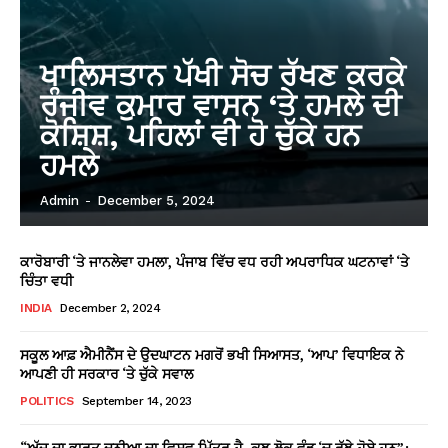
ਖਾਲਿਸਤਾਨ ਪੱਖੀ ਸੋਚ ਰੱਖਣ ਕਰਕੇ
ਰੰਜੀਵ ਕੁਮਾਰ ਵਾਸਨ ‘ਤੇ ਹਮਲੇ ਦੀ
ਕੋਸ਼ਿਸ਼, ਪਹਿਲਾਂ ਵੀ ਹੋ ਚੁੱਕੇ ਹਨ
ਹਮਲੇ
Admin
-
December 5, 2024
ਕਾਰੋਬਾਰੀ ‘ਤੇ ਜਾਨਲੇਵਾ ਹਮਲਾ, ਪੰਜਾਬ ਵਿੱਚ ਵਧ ਰਹੀ ਅਪਰਾਧਿਕ ਘਟਨਾਵਾਂ ‘ਤੇ
ਚਿੰਤਾ ਵਧੀ
INDIA
December 2, 2024
ਸਕੂਲ ਆਫ਼ ਐਮੀਨੈਂਸ ਦੇ ਉਦਘਾਟਨ ਮਗਰੋਂ ਭਖੀ ਸਿਆਸਤ, ‘ਆਪ’ ਵਿਧਾਇਕ ਨੇ
ਆਪਣੀ ਹੀ ਸਰਕਾਰ ‘ਤੇ ਚੁੱਕੇ ਸਵਾਲ
POLITICS
September 14, 2023
“ਅੱਜ ਦਾ ਭਾਰਤ ਦੁਨੀਆ ਦਾ ਵਿਸ਼ਵ ਮਿੱਤਰ ਹੈ, ਕੁਝ ਲੋਕ ਵੰਡ ‘ਚ ਰੁੱਝੇ ਹੋਏ ਹਨ”: