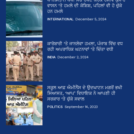
ਵਾਸਨ ‘ਤੇ ਹਮਲੇ ਦੀ ਕੋਸ਼ਿਸ਼, ਪਹਿਲਾਂ ਵੀ ਹੋ ਚੁੱਕੇ
ਹਨ ਹਮਲੇ
INTERNATIONAL
December 5, 2024
ਕਾਰੋਬਾਰੀ ‘ਤੇ ਜਾਨਲੇਵਾ ਹਮਲਾ, ਪੰਜਾਬ ਵਿੱਚ ਵਧ
ਰਹੀ ਅਪਰਾਧਿਕ ਘਟਨਾਵਾਂ ‘ਤੇ ਚਿੰਤਾ ਵਧੀ
INDIA
December 2, 2024
ਸਕੂਲ ਆਫ਼ ਐਮੀਨੈਂਸ ਦੇ ਉਦਘਾਟਨ ਮਗਰੋਂ ਭਖੀ
ਸਿਆਸਤ, ‘ਆਪ’ ਵਿਧਾਇਕ ਨੇ ਆਪਣੀ ਹੀ
ਸਰਕਾਰ ‘ਤੇ ਚੁੱਕੇ ਸਵਾਲ
POLITICS
September 14, 2023