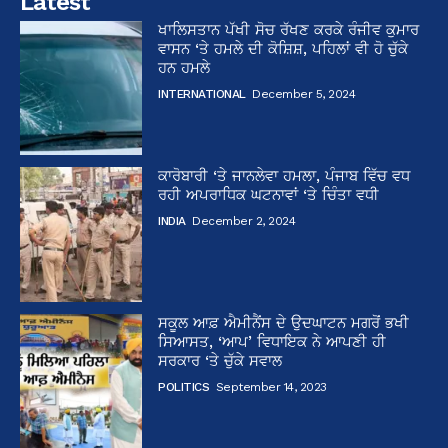
Latest
ਖਾਲਿਸਤਾਨ ਪੱਖੀ ਸੋਚ ਰੱਖਣ ਕਰਕੇ ਰੰਜੀਵ ਕੁਮਾਰ
ਵਾਸਨ ‘ਤੇ ਹਮਲੇ ਦੀ ਕੋਸ਼ਿਸ਼, ਪਹਿਲਾਂ ਵੀ ਹੋ ਚੁੱਕੇ
ਹਨ ਹਮਲੇ
INTERNATIONAL
December 5, 2024
ਕਾਰੋਬਾਰੀ ‘ਤੇ ਜਾਨਲੇਵਾ ਹਮਲਾ, ਪੰਜਾਬ ਵਿੱਚ ਵਧ
ਰਹੀ ਅਪਰਾਧਿਕ ਘਟਨਾਵਾਂ ‘ਤੇ ਚਿੰਤਾ ਵਧੀ
INDIA
December 2, 2024
ਸਕੂਲ ਆਫ਼ ਐਮੀਨੈਂਸ ਦੇ ਉਦਘਾਟਨ ਮਗਰੋਂ ਭਖੀ
ਸਿਆਸਤ, ‘ਆਪ’ ਵਿਧਾਇਕ ਨੇ ਆਪਣੀ ਹੀ
ਸਰਕਾਰ ‘ਤੇ ਚੁੱਕੇ ਸਵਾਲ
POLITICS
September 14, 2023