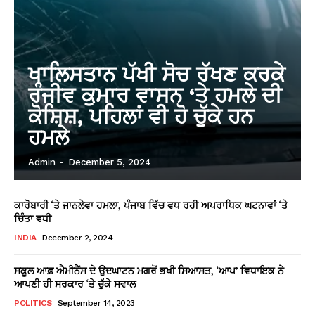
ਖਾਲਿਸਤਾਨ ਪੱਖੀ ਸੋਚ ਰੱਖਣ ਕਰਕੇ
ਰੰਜੀਵ ਕੁਮਾਰ ਵਾਸਨ ‘ਤੇ ਹਮਲੇ ਦੀ
ਕੋਸ਼ਿਸ਼, ਪਹਿਲਾਂ ਵੀ ਹੋ ਚੁੱਕੇ ਹਨ
ਹਮਲੇ
Admin
-
December 5, 2024
ਕਾਰੋਬਾਰੀ ‘ਤੇ ਜਾਨਲੇਵਾ ਹਮਲਾ, ਪੰਜਾਬ ਵਿੱਚ ਵਧ ਰਹੀ ਅਪਰਾਧਿਕ ਘਟਨਾਵਾਂ ‘ਤੇ
ਚਿੰਤਾ ਵਧੀ
INDIA
December 2, 2024
ਸਕੂਲ ਆਫ਼ ਐਮੀਨੈਂਸ ਦੇ ਉਦਘਾਟਨ ਮਗਰੋਂ ਭਖੀ ਸਿਆਸਤ, ‘ਆਪ’ ਵਿਧਾਇਕ ਨੇ
ਆਪਣੀ ਹੀ ਸਰਕਾਰ ‘ਤੇ ਚੁੱਕੇ ਸਵਾਲ
POLITICS
September 14, 2023