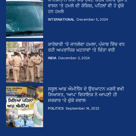
ਵਾਸਨ ‘ਤੇ ਹਮਲੇ ਦੀ ਕੋਸ਼ਿਸ਼, ਪਹਿਲਾਂ ਵੀ ਹੋ ਚੁੱਕੇ
ਹਨ ਹਮਲੇ
INTERNATIONAL
December 5, 2024
ਕਾਰੋਬਾਰੀ ‘ਤੇ ਜਾਨਲੇਵਾ ਹਮਲਾ, ਪੰਜਾਬ ਵਿੱਚ ਵਧ
ਰਹੀ ਅਪਰਾਧਿਕ ਘਟਨਾਵਾਂ ‘ਤੇ ਚਿੰਤਾ ਵਧੀ
INDIA
December 2, 2024
ਸਕੂਲ ਆਫ਼ ਐਮੀਨੈਂਸ ਦੇ ਉਦਘਾਟਨ ਮਗਰੋਂ ਭਖੀ
ਸਿਆਸਤ, ‘ਆਪ’ ਵਿਧਾਇਕ ਨੇ ਆਪਣੀ ਹੀ
ਸਰਕਾਰ ‘ਤੇ ਚੁੱਕੇ ਸਵਾਲ
POLITICS
September 14, 2023