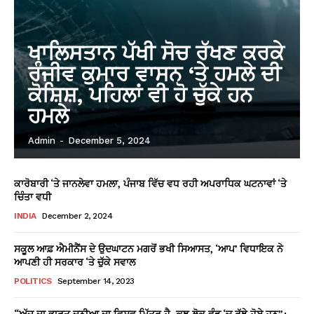
ਖਾਲਿਸਤਾਨ ਪੱਖੀ ਸੋਚ ਰੱਖਣ ਕਰਕੇ
ਰੰਜੀਵ ਕੁਮਾਰ ਵਾਸਨ ‘ਤੇ ਹਮਲੇ ਦੀ
ਕੋਸ਼ਿਸ਼, ਪਹਿਲਾਂ ਵੀ ਹੋ ਚੁੱਕੇ ਹਨ
ਹਮਲੇ
Admin
-
December 5, 2024
ਕਾਰੋਬਾਰੀ ‘ਤੇ ਜਾਨਲੇਵਾ ਹਮਲਾ, ਪੰਜਾਬ ਵਿੱਚ ਵਧ ਰਹੀ ਅਪਰਾਧਿਕ ਘਟਨਾਵਾਂ ‘ਤੇ
ਚਿੰਤਾ ਵਧੀ
INDIA
December 2, 2024
ਸਕੂਲ ਆਫ਼ ਐਮੀਨੈਂਸ ਦੇ ਉਦਘਾਟਨ ਮਗਰੋਂ ਭਖੀ ਸਿਆਸਤ, ‘ਆਪ’ ਵਿਧਾਇਕ ਨੇ
ਆਪਣੀ ਹੀ ਸਰਕਾਰ ‘ਤੇ ਚੁੱਕੇ ਸਵਾਲ
POLITICS
September 14, 2023
“ਅੱਜ ਦਾ ਭਾਰਤ ਦੁਨੀਆ ਦਾ ਵਿਸ਼ਵ ਮਿੱਤਰ ਹੈ, ਕੁਝ ਲੋਕ ਵੰਡ ‘ਚ ਰੁੱਝੇ ਹੋਏ ਹਨ”: