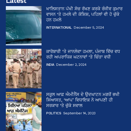
Latest
ਖਾਲਿਸਤਾਨ ਪੱਖੀ ਸੋਚ ਰੱਖਣ ਕਰਕੇ ਰੰਜੀਵ ਕੁਮਾਰ
ਵਾਸਨ ‘ਤੇ ਹਮਲੇ ਦੀ ਕੋਸ਼ਿਸ਼, ਪਹਿਲਾਂ ਵੀ ਹੋ ਚੁੱਕੇ
ਹਨ ਹਮਲੇ
INTERNATIONAL
December 5, 2024
ਕਾਰੋਬਾਰੀ ‘ਤੇ ਜਾਨਲੇਵਾ ਹਮਲਾ, ਪੰਜਾਬ ਵਿੱਚ ਵਧ
ਰਹੀ ਅਪਰਾਧਿਕ ਘਟਨਾਵਾਂ ‘ਤੇ ਚਿੰਤਾ ਵਧੀ
INDIA
December 2, 2024
ਸਕੂਲ ਆਫ਼ ਐਮੀਨੈਂਸ ਦੇ ਉਦਘਾਟਨ ਮਗਰੋਂ ਭਖੀ
ਸਿਆਸਤ, ‘ਆਪ’ ਵਿਧਾਇਕ ਨੇ ਆਪਣੀ ਹੀ
ਸਰਕਾਰ ‘ਤੇ ਚੁੱਕੇ ਸਵਾਲ
POLITICS
September 14, 2023