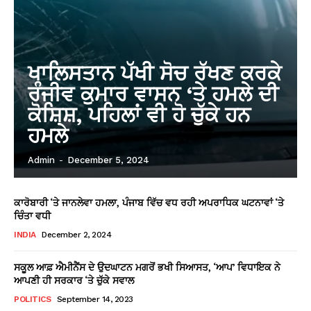
ਖਾਲਿਸਤਾਨ ਪੱਖੀ ਸੋਚ ਰੱਖਣ ਕਰਕੇ
ਰੰਜੀਵ ਕੁਮਾਰ ਵਾਸਨ ‘ਤੇ ਹਮਲੇ ਦੀ
ਕੋਸ਼ਿਸ਼, ਪਹਿਲਾਂ ਵੀ ਹੋ ਚੁੱਕੇ ਹਨ
ਹਮਲੇ
Admin
-
December 5, 2024
ਕਾਰੋਬਾਰੀ ‘ਤੇ ਜਾਨਲੇਵਾ ਹਮਲਾ, ਪੰਜਾਬ ਵਿੱਚ ਵਧ ਰਹੀ ਅਪਰਾਧਿਕ ਘਟਨਾਵਾਂ ‘ਤੇ
ਚਿੰਤਾ ਵਧੀ
INDIA
December 2, 2024
ਸਕੂਲ ਆਫ਼ ਐਮੀਨੈਂਸ ਦੇ ਉਦਘਾਟਨ ਮਗਰੋਂ ਭਖੀ ਸਿਆਸਤ, ‘ਆਪ’ ਵਿਧਾਇਕ ਨੇ
ਆਪਣੀ ਹੀ ਸਰਕਾਰ ‘ਤੇ ਚੁੱਕੇ ਸਵਾਲ
POLITICS
September 14, 2023