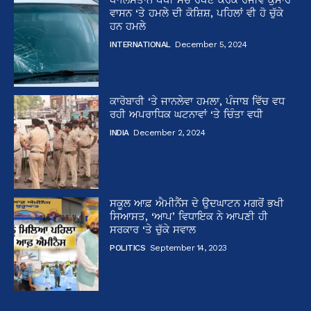
ਵਾਸਨ ‘ਤੇ ਹਮਲੇ ਦੀ ਕੋਸ਼ਿਸ਼, ਪਹਿਲਾਂ ਵੀ ਹੋ ਚੁੱਕੇ
ਹਨ ਹਮਲੇ
INTERNATIONAL
December 5, 2024
ਕਾਰੋਬਾਰੀ ‘ਤੇ ਜਾਨਲੇਵਾ ਹਮਲਾ, ਪੰਜਾਬ ਵਿੱਚ ਵਧ
ਰਹੀ ਅਪਰਾਧਿਕ ਘਟਨਾਵਾਂ ‘ਤੇ ਚਿੰਤਾ ਵਧੀ
INDIA
December 2, 2024
ਸਕੂਲ ਆਫ਼ ਐਮੀਨੈਂਸ ਦੇ ਉਦਘਾਟਨ ਮਗਰੋਂ ਭਖੀ
ਸਿਆਸਤ, ‘ਆਪ’ ਵਿਧਾਇਕ ਨੇ ਆਪਣੀ ਹੀ
ਸਰਕਾਰ ‘ਤੇ ਚੁੱਕੇ ਸਵਾਲ
POLITICS
September 14, 2023