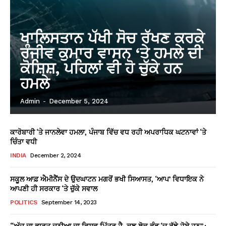
ਖਾਲਿਸਤਾਨ ਪੱਖੀ ਸੋਚ ਰੱਖਣ ਕਰਕੇ
ਰੰਜੀਵ ਕੁਮਾਰ ਵਾਸਨ ‘ਤੇ ਹਮਲੇ ਦੀ
ਕੋਸ਼ਿਸ਼, ਪਹਿਲਾਂ ਵੀ ਹੋ ਚੁੱਕੇ ਹਨ
ਹਮਲੇ
Admin
-
December 5, 2024
ਕਾਰੋਬਾਰੀ ‘ਤੇ ਜਾਨਲੇਵਾ ਹਮਲਾ, ਪੰਜਾਬ ਵਿੱਚ ਵਧ ਰਹੀ ਅਪਰਾਧਿਕ ਘਟਨਾਵਾਂ ‘ਤੇ
ਚਿੰਤਾ ਵਧੀ
INDIA
December 2, 2024
ਸਕੂਲ ਆਫ਼ ਐਮੀਨੈਂਸ ਦੇ ਉਦਘਾਟਨ ਮਗਰੋਂ ਭਖੀ ਸਿਆਸਤ, ‘ਆਪ’ ਵਿਧਾਇਕ ਨੇ
ਆਪਣੀ ਹੀ ਸਰਕਾਰ ‘ਤੇ ਚੁੱਕੇ ਸਵਾਲ
POLITICS
September 14, 2023
“ਅੱਜ ਦਾ ਭਾਰਤ ਦੁਨੀਆ ਦਾ ਵਿਸ਼ਵ ਮਿੱਤਰ ਹੈ, ਕੁਝ ਲੋਕ ਵੰਡ ‘ਚ ਰੁੱਝੇ ਹੋਏ ਹਨ”: