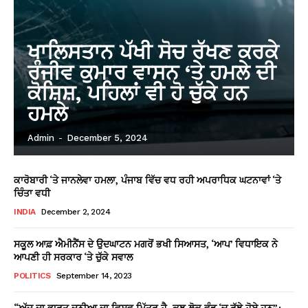
ਖਾਲਿਸਤਾਨ ਪੱਖੀ ਸੋਚ ਰੱਖਣ ਕਰਕੇ
ਰੰਜੀਵ ਕੁਮਾਰ ਵਾਸਨ ‘ਤੇ ਹਮਲੇ ਦੀ
ਕੋਸ਼ਿਸ਼, ਪਹਿਲਾਂ ਵੀ ਹੋ ਚੁੱਕੇ ਹਨ
ਹਮਲੇ
Admin
-
December 5, 2024
ਕਾਰੋਬਾਰੀ ‘ਤੇ ਜਾਨਲੇਵਾ ਹਮਲਾ, ਪੰਜਾਬ ਵਿੱਚ ਵਧ ਰਹੀ ਅਪਰਾਧਿਕ ਘਟਨਾਵਾਂ ‘ਤੇ
ਚਿੰਤਾ ਵਧੀ
INDIA
December 2, 2024
ਸਕੂਲ ਆਫ਼ ਐਮੀਨੈਂਸ ਦੇ ਉਦਘਾਟਨ ਮਗਰੋਂ ਭਖੀ ਸਿਆਸਤ, ‘ਆਪ’ ਵਿਧਾਇਕ ਨੇ
ਆਪਣੀ ਹੀ ਸਰਕਾਰ ‘ਤੇ ਚੁੱਕੇ ਸਵਾਲ
POLITICS
September 14, 2023
“ਅੱਜ ਦਾ ਭਾਰਤ ਦੁਨੀਆ ਦਾ ਵਿਸ਼ਵ ਮਿੱਤਰ ਹੈ, ਕੁਝ ਲੋਕ ਵੰਡ ‘ਚ ਰੁੱਝੇ ਹੋਏ ਹਨ”: