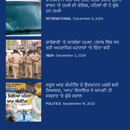
ਵਾਸਨ ‘ਤੇ ਹਮਲੇ ਦੀ ਕੋਸ਼ਿਸ਼, ਪਹਿਲਾਂ ਵੀ ਹੋ ਚੁੱਕੇ
ਹਨ ਹਮਲੇ
INTERNATIONAL
December 5, 2024
ਕਾਰੋਬਾਰੀ ‘ਤੇ ਜਾਨਲੇਵਾ ਹਮਲਾ, ਪੰਜਾਬ ਵਿੱਚ ਵਧ
ਰਹੀ ਅਪਰਾਧਿਕ ਘਟਨਾਵਾਂ ‘ਤੇ ਚਿੰਤਾ ਵਧੀ
INDIA
December 2, 2024
ਸਕੂਲ ਆਫ਼ ਐਮੀਨੈਂਸ ਦੇ ਉਦਘਾਟਨ ਮਗਰੋਂ ਭਖੀ
ਸਿਆਸਤ, ‘ਆਪ’ ਵਿਧਾਇਕ ਨੇ ਆਪਣੀ ਹੀ
ਸਰਕਾਰ ‘ਤੇ ਚੁੱਕੇ ਸਵਾਲ
POLITICS
September 14, 2023