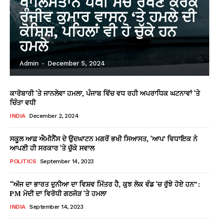
ਖਾਲਿਸਤਾਨ ਪੱਖੀ ਸੋਚ ਰੱਖਣ ਕਰਕੇ
ਰੰਜੀਵ ਕੁਮਾਰ ਵਾਸਨ ‘ਤੇ ਹਮਲੇ ਦੀ
ਕੋਸ਼ਿਸ਼, ਪਹਿਲਾਂ ਵੀ ਹੋ ਚੁੱਕੇ ਹਨ
ਹਮਲੇ
Admin
-
December 5, 2024
ਕਾਰੋਬਾਰੀ ‘ਤੇ ਜਾਨਲੇਵਾ ਹਮਲਾ, ਪੰਜਾਬ ਵਿੱਚ ਵਧ ਰਹੀ ਅਪਰਾਧਿਕ ਘਟਨਾਵਾਂ ‘ਤੇ
ਚਿੰਤਾ ਵਧੀ
INDIA
December 2, 2024
ਸਕੂਲ ਆਫ਼ ਐਮੀਨੈਂਸ ਦੇ ਉਦਘਾਟਨ ਮਗਰੋਂ ਭਖੀ ਸਿਆਸਤ, ‘ਆਪ’ ਵਿਧਾਇਕ ਨੇ
ਆਪਣੀ ਹੀ ਸਰਕਾਰ ‘ਤੇ ਚੁੱਕੇ ਸਵਾਲ
POLITICS
September 14, 2023
“ਅੱਜ ਦਾ ਭਾਰਤ ਦੁਨੀਆ ਦਾ ਵਿਸ਼ਵ ਮਿੱਤਰ ਹੈ, ਕੁਝ ਲੋਕ ਵੰਡ ‘ਚ ਰੁੱਝੇ ਹੋਏ ਹਨ”:
PM ਮੋਦੀ ਦਾ ਵਿਰੋਧੀ ਗਠਜੋੜ ‘ਤੇ ਹਮਲਾ
INDIA
September 14, 2023