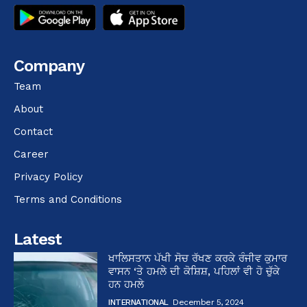
Company
Team
About
Contact
Career
Privacy Policy
Terms and Conditions
Latest
ਖਾਲਿਸਤਾਨ ਪੱਖੀ ਸੋਚ ਰੱਖਣ ਕਰਕੇ ਰੰਜੀਵ ਕੁਮਾਰ
ਵਾਸਨ ‘ਤੇ ਹਮਲੇ ਦੀ ਕੋਸ਼ਿਸ਼, ਪਹਿਲਾਂ ਵੀ ਹੋ ਚੁੱਕੇ
ਹਨ ਹਮਲੇ
INTERNATIONAL
December 5, 2024