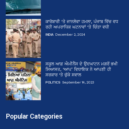
ਕਾਰੋਬਾਰੀ ‘ਤੇ ਜਾਨਲੇਵਾ ਹਮਲਾ, ਪੰਜਾਬ ਵਿੱਚ ਵਧ
ਰਹੀ ਅਪਰਾਧਿਕ ਘਟਨਾਵਾਂ ‘ਤੇ ਚਿੰਤਾ ਵਧੀ
INDIA
December 2, 2024
ਸਕੂਲ ਆਫ਼ ਐਮੀਨੈਂਸ ਦੇ ਉਦਘਾਟਨ ਮਗਰੋਂ ਭਖੀ
ਸਿਆਸਤ, ‘ਆਪ’ ਵਿਧਾਇਕ ਨੇ ਆਪਣੀ ਹੀ
ਸਰਕਾਰ ‘ਤੇ ਚੁੱਕੇ ਸਵਾਲ
POLITICS
September 14, 2023
Popular Categories