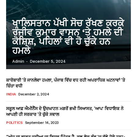
ਖਾਲਿਸਤਾਨ ਪੱਖੀ ਸੋਚ ਰੱਖਣ ਕਰਕੇ
ਰੰਜੀਵ ਕੁਮਾਰ ਵਾਸਨ ‘ਤੇ ਹਮਲੇ ਦੀ
ਕੋਸ਼ਿਸ਼, ਪਹਿਲਾਂ ਵੀ ਹੋ ਚੁੱਕੇ ਹਨ
ਹਮਲੇ
Admin
-
December 5, 2024
ਕਾਰੋਬਾਰੀ ‘ਤੇ ਜਾਨਲੇਵਾ ਹਮਲਾ, ਪੰਜਾਬ ਵਿੱਚ ਵਧ ਰਹੀ ਅਪਰਾਧਿਕ ਘਟਨਾਵਾਂ ‘ਤੇ
ਚਿੰਤਾ ਵਧੀ
INDIA
December 2, 2024
ਸਕੂਲ ਆਫ਼ ਐਮੀਨੈਂਸ ਦੇ ਉਦਘਾਟਨ ਮਗਰੋਂ ਭਖੀ ਸਿਆਸਤ, ‘ਆਪ’ ਵਿਧਾਇਕ ਨੇ
ਆਪਣੀ ਹੀ ਸਰਕਾਰ ‘ਤੇ ਚੁੱਕੇ ਸਵਾਲ
POLITICS
September 14, 2023
“ਅੱਜ ਦਾ ਭਾਰਤ ਦੁਨੀਆ ਦਾ ਵਿਸ਼ਵ ਮਿੱਤਰ ਹੈ, ਕੁਝ ਲੋਕ ਵੰਡ ‘ਚ ਰੁੱਝੇ ਹੋਏ ਹਨ”: