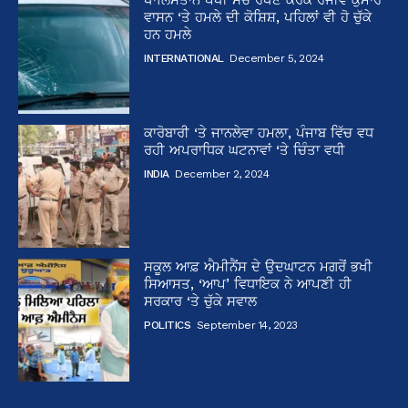
ਵਾਸਨ ‘ਤੇ ਹਮਲੇ ਦੀ ਕੋਸ਼ਿਸ਼, ਪਹਿਲਾਂ ਵੀ ਹੋ ਚੁੱਕੇ
ਹਨ ਹਮਲੇ
INTERNATIONAL
December 5, 2024
ਕਾਰੋਬਾਰੀ ‘ਤੇ ਜਾਨਲੇਵਾ ਹਮਲਾ, ਪੰਜਾਬ ਵਿੱਚ ਵਧ
ਰਹੀ ਅਪਰਾਧਿਕ ਘਟਨਾਵਾਂ ‘ਤੇ ਚਿੰਤਾ ਵਧੀ
INDIA
December 2, 2024
ਸਕੂਲ ਆਫ਼ ਐਮੀਨੈਂਸ ਦੇ ਉਦਘਾਟਨ ਮਗਰੋਂ ਭਖੀ
ਸਿਆਸਤ, ‘ਆਪ’ ਵਿਧਾਇਕ ਨੇ ਆਪਣੀ ਹੀ
ਸਰਕਾਰ ‘ਤੇ ਚੁੱਕੇ ਸਵਾਲ
POLITICS
September 14, 2023