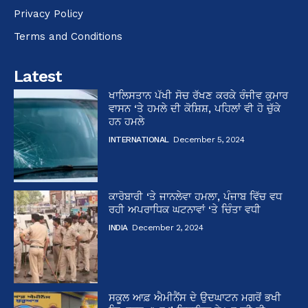
Privacy Policy
Terms and Conditions
Latest
ਖਾਲਿਸਤਾਨ ਪੱਖੀ ਸੋਚ ਰੱਖਣ ਕਰਕੇ ਰੰਜੀਵ ਕੁਮਾਰ
ਵਾਸਨ ‘ਤੇ ਹਮਲੇ ਦੀ ਕੋਸ਼ਿਸ਼, ਪਹਿਲਾਂ ਵੀ ਹੋ ਚੁੱਕੇ
ਹਨ ਹਮਲੇ
INTERNATIONAL
December 5, 2024
ਕਾਰੋਬਾਰੀ ‘ਤੇ ਜਾਨਲੇਵਾ ਹਮਲਾ, ਪੰਜਾਬ ਵਿੱਚ ਵਧ
ਰਹੀ ਅਪਰਾਧਿਕ ਘਟਨਾਵਾਂ ‘ਤੇ ਚਿੰਤਾ ਵਧੀ
INDIA
December 2, 2024
ਸਕੂਲ ਆਫ਼ ਐਮੀਨੈਂਸ ਦੇ ਉਦਘਾਟਨ ਮਗਰੋਂ ਭਖੀ