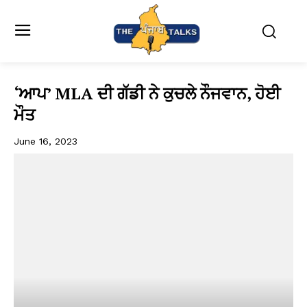
‘ਆਪ’ MLA ਦੀ ਗੱਡੀ ਨੇ ਕੁਚਲੇ ਨੌਜਵਾਨ, ਹੋਈ
ਮੌਤ
June 16, 2023