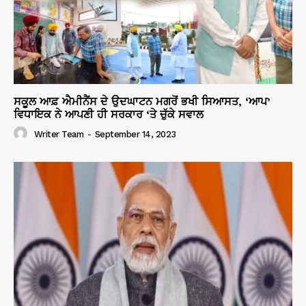
ਸਕੂਲ ਆਫ਼ ਐਮੀਨੈਂਸ ਦੇ ਉਦਘਾਟਨ ਮਗਰੋਂ ਭਖੀ ਸਿਆਸਤ, ‘ਆਪ’
ਵਿਧਾਇਕ ਨੇ ਆਪਣੀ ਹੀ ਸਰਕਾਰ ‘ਤੇ ਚੁੱਕੇ ਸਵਾਲ
Writer Team
-
September 14, 2023