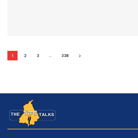
1
2
3
...
338