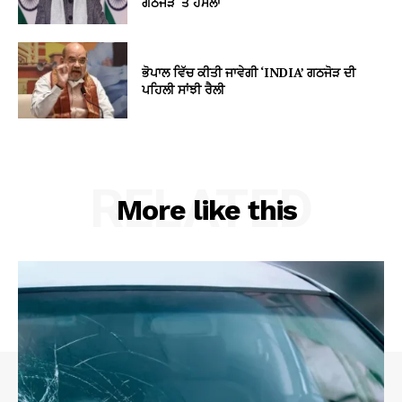
ਗਠਜੋੜ ‘ਤੇ ਹਮਲਾ
ਭੋਪਾਲ ਵਿੱਚ ਕੀਤੀ ਜਾਵੇਗੀ ‘INDIA’ ਗਠਜੋੜ ਦੀ
ਪਹਿਲੀ ਸਾਂਝੀ ਰੈਲੀ
RELATED
More like this