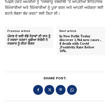
ਪਿਛਲੇ ਹਫਤੇ ਅਮਰੀਕਾ ਨੂੰ “ਜਲਵਾਯੂ ਤਬਦੀਲੀ ‘ਤੇ ਆਪਣੀਆਂ ਇਤਿਹਾਸਕ
ਜ਼ਿੰਮੇਵਾਰੀਆਂ ਅਤੇ ਜ਼ਿੰਮੇਵਾਰੀਆਂ ਨੂੰ ਪੂਰਾ ਕਰਨ ਅਤੇ ਆਪਣੀ ਅਯੋਗਤਾ ਲਈ
ਬਹਾਨੇ ਲੱਭਣਾ ਬੰਦ ਕਰਨ” ਲਈ ਕਿਹਾ ਸੀ।
Previous article
Next article
ਪੰਜਾਬ ਦੇ ਕਈ ਵੱਡੇ ਨੇਤਾਵਾਂ ਦੀ ਜਾਨ ਨੂੰ
In New Delhi Today
ਹੋ ਸਕਦਾ ਖਤਰਾ! ਖੁਫੀਆ ਏਜੰਸੀ ਨੇ
discover 1,964 new cases ,
ਸਰਕਾਰ ਨੂੰ ਕੀਤਾ ਚੌਕਸ
8 death with Covid
,Positivity Rate Below
10%.
SHARE POST: