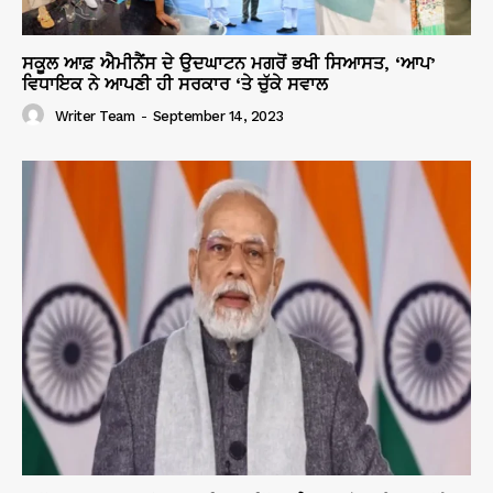
ਸਕੂਲ ਆਫ਼ ਐਮੀਨੈਂਸ ਦੇ ਉਦਘਾਟਨ ਮਗਰੋਂ ਭਖੀ ਸਿਆਸਤ, ‘ਆਪ’
ਵਿਧਾਇਕ ਨੇ ਆਪਣੀ ਹੀ ਸਰਕਾਰ ‘ਤੇ ਚੁੱਕੇ ਸਵਾਲ
Writer Team
-
September 14, 2023