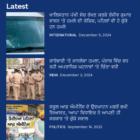
Latest
ਖਾਲਿਸਤਾਨ ਪੱਖੀ ਸੋਚ ਰੱਖਣ ਕਰਕੇ ਰੰਜੀਵ ਕੁਮਾਰ
ਵਾਸਨ ‘ਤੇ ਹਮਲੇ ਦੀ ਕੋਸ਼ਿਸ਼, ਪਹਿਲਾਂ ਵੀ ਹੋ ਚੁੱਕੇ
ਹਨ ਹਮਲੇ
INTERNATIONAL
December 5, 2024
ਕਾਰੋਬਾਰੀ ‘ਤੇ ਜਾਨਲੇਵਾ ਹਮਲਾ, ਪੰਜਾਬ ਵਿੱਚ ਵਧ
ਰਹੀ ਅਪਰਾਧਿਕ ਘਟਨਾਵਾਂ ‘ਤੇ ਚਿੰਤਾ ਵਧੀ
INDIA
December 2, 2024
ਸਕੂਲ ਆਫ਼ ਐਮੀਨੈਂਸ ਦੇ ਉਦਘਾਟਨ ਮਗਰੋਂ ਭਖੀ
ਸਿਆਸਤ, ‘ਆਪ’ ਵਿਧਾਇਕ ਨੇ ਆਪਣੀ ਹੀ
ਸਰਕਾਰ ‘ਤੇ ਚੁੱਕੇ ਸਵਾਲ
POLITICS
September 14, 2023