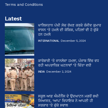
Terms and Conditions
Latest
ਖਾਲਿਸਤਾਨ ਪੱਖੀ ਸੋਚ ਰੱਖਣ ਕਰਕੇ ਰੰਜੀਵ ਕੁਮਾਰ
ਵਾਸਨ ‘ਤੇ ਹਮਲੇ ਦੀ ਕੋਸ਼ਿਸ਼, ਪਹਿਲਾਂ ਵੀ ਹੋ ਚੁੱਕੇ
ਹਨ ਹਮਲੇ
INTERNATIONAL
December 5, 2024
ਕਾਰੋਬਾਰੀ ‘ਤੇ ਜਾਨਲੇਵਾ ਹਮਲਾ, ਪੰਜਾਬ ਵਿੱਚ ਵਧ
ਰਹੀ ਅਪਰਾਧਿਕ ਘਟਨਾਵਾਂ ‘ਤੇ ਚਿੰਤਾ ਵਧੀ
INDIA
December 2, 2024
ਸਕੂਲ ਆਫ਼ ਐਮੀਨੈਂਸ ਦੇ ਉਦਘਾਟਨ ਮਗਰੋਂ ਭਖੀ
ਸਿਆਸਤ, ‘ਆਪ’ ਵਿਧਾਇਕ ਨੇ ਆਪਣੀ ਹੀ
ਸਰਕਾਰ ‘ਤੇ ਚੁੱਕੇ ਸਵਾਲ