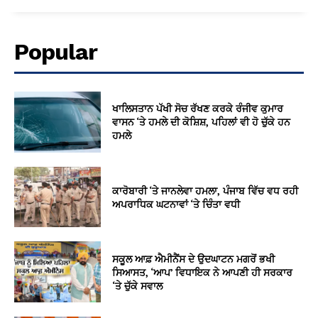
Popular
ਖਾਲਿਸਤਾਨ ਪੱਖੀ ਸੋਚ ਰੱਖਣ ਕਰਕੇ ਰੰਜੀਵ ਕੁਮਾਰ
ਵਾਸਨ ‘ਤੇ ਹਮਲੇ ਦੀ ਕੋਸ਼ਿਸ਼, ਪਹਿਲਾਂ ਵੀ ਹੋ ਚੁੱਕੇ ਹਨ
ਹਮਲੇ
ਕਾਰੋਬਾਰੀ ‘ਤੇ ਜਾਨਲੇਵਾ ਹਮਲਾ, ਪੰਜਾਬ ਵਿੱਚ ਵਧ ਰਹੀ
ਅਪਰਾਧਿਕ ਘਟਨਾਵਾਂ ‘ਤੇ ਚਿੰਤਾ ਵਧੀ
ਸਕੂਲ ਆਫ਼ ਐਮੀਨੈਂਸ ਦੇ ਉਦਘਾਟਨ ਮਗਰੋਂ ਭਖੀ
ਸਿਆਸਤ, ‘ਆਪ’ ਵਿਧਾਇਕ ਨੇ ਆਪਣੀ ਹੀ ਸਰਕਾਰ
‘ਤੇ ਚੁੱਕੇ ਸਵਾਲ