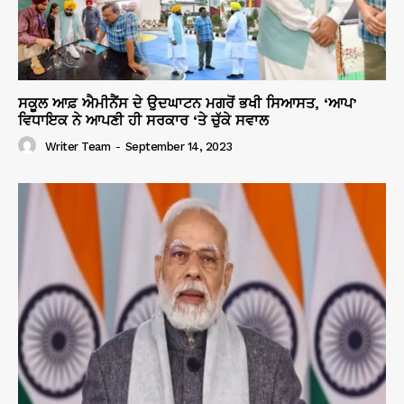
ਸਕੂਲ ਆਫ਼ ਐਮੀਨੈਂਸ ਦੇ ਉਦਘਾਟਨ ਮਗਰੋਂ ਭਖੀ ਸਿਆਸਤ, ‘ਆਪ’
ਵਿਧਾਇਕ ਨੇ ਆਪਣੀ ਹੀ ਸਰਕਾਰ ‘ਤੇ ਚੁੱਕੇ ਸਵਾਲ
Writer Team
-
September 14, 2023