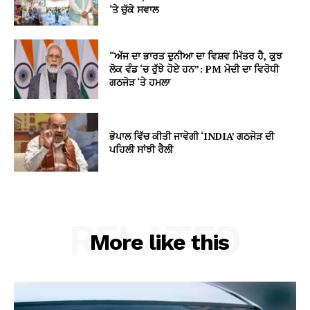
‘ਤੇ ਚੁੱਕੇ ਸਵਾਲ
“ਅੱਜ ਦਾ ਭਾਰਤ ਦੁਨੀਆ ਦਾ ਵਿਸ਼ਵ ਮਿੱਤਰ ਹੈ, ਕੁਝ
ਲੋਕ ਵੰਡ ‘ਚ ਰੁੱਝੇ ਹੋਏ ਹਨ”: PM ਮੋਦੀ ਦਾ ਵਿਰੋਧੀ
ਗਠਜੋੜ ‘ਤੇ ਹਮਲਾ
ਭੋਪਾਲ ਵਿੱਚ ਕੀਤੀ ਜਾਵੇਗੀ ‘INDIA’ ਗਠਜੋੜ ਦੀ
ਪਹਿਲੀ ਸਾਂਝੀ ਰੈਲੀ
RELATED
More like this