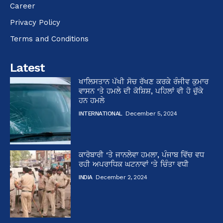
Career
Privacy Policy
Terms and Conditions
Latest
ਖਾਲਿਸਤਾਨ ਪੱਖੀ ਸੋਚ ਰੱਖਣ ਕਰਕੇ ਰੰਜੀਵ ਕੁਮਾਰ
ਵਾਸਨ ‘ਤੇ ਹਮਲੇ ਦੀ ਕੋਸ਼ਿਸ਼, ਪਹਿਲਾਂ ਵੀ ਹੋ ਚੁੱਕੇ
ਹਨ ਹਮਲੇ
INTERNATIONAL
December 5, 2024
ਕਾਰੋਬਾਰੀ ‘ਤੇ ਜਾਨਲੇਵਾ ਹਮਲਾ, ਪੰਜਾਬ ਵਿੱਚ ਵਧ
ਰਹੀ ਅਪਰਾਧਿਕ ਘਟਨਾਵਾਂ ‘ਤੇ ਚਿੰਤਾ ਵਧੀ
INDIA
December 2, 2024