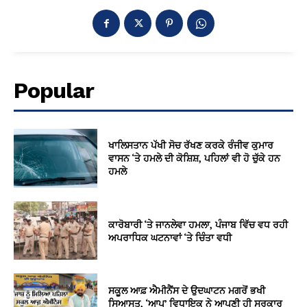
Popular
ਖਾਲਿਸਤਾਨ ਪੱਖੀ ਸੋਚ ਰੱਖਣ ਕਰਕੇ ਰੰਜੀਵ ਕੁਮਾਰ
ਵਾਸਨ ‘ਤੇ ਹਮਲੇ ਦੀ ਕੋਸ਼ਿਸ਼, ਪਹਿਲਾਂ ਵੀ ਹੋ ਚੁੱਕੇ ਹਨ
ਹਮਲੇ
ਕਾਰੋਬਾਰੀ ‘ਤੇ ਜਾਨਲੇਵਾ ਹਮਲਾ, ਪੰਜਾਬ ਵਿੱਚ ਵਧ ਰਹੀ
ਅਪਰਾਧਿਕ ਘਟਨਾਵਾਂ ‘ਤੇ ਚਿੰਤਾ ਵਧੀ
ਸਕੂਲ ਆਫ਼ ਐਮੀਨੈਂਸ ਦੇ ਉਦਘਾਟਨ ਮਗਰੋਂ ਭਖੀ
ਸਿਆਸਤ, ‘ਆਪ’ ਵਿਧਾਇਕ ਨੇ ਆਪਣੀ ਹੀ ਸਰਕਾਰ