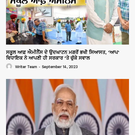
ਸਕੂਲ ਆਫ਼ ਐਮੀਨੈਂਸ ਦੇ ਉਦਘਾਟਨ ਮਗਰੋਂ ਭਖੀ ਸਿਆਸਤ, ‘ਆਪ’
ਵਿਧਾਇਕ ਨੇ ਆਪਣੀ ਹੀ ਸਰਕਾਰ ‘ਤੇ ਚੁੱਕੇ ਸਵਾਲ
Writer Team
-
September 14, 2023