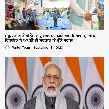
ਸਕੂਲ ਆਫ਼ ਐਮੀਨੈਂਸ ਦੇ ਉਦਘਾਟਨ ਮਗਰੋਂ ਭਖੀ ਸਿਆਸਤ, ‘ਆਪ’
ਵਿਧਾਇਕ ਨੇ ਆਪਣੀ ਹੀ ਸਰਕਾਰ ‘ਤੇ ਚੁੱਕੇ ਸਵਾਲ
Writer Team
-
September 14, 2023