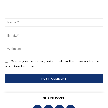
Comment:
Na
Ema
Web
Save my name, email, and website in this browser for the
next time I comment.
SHARE POST: