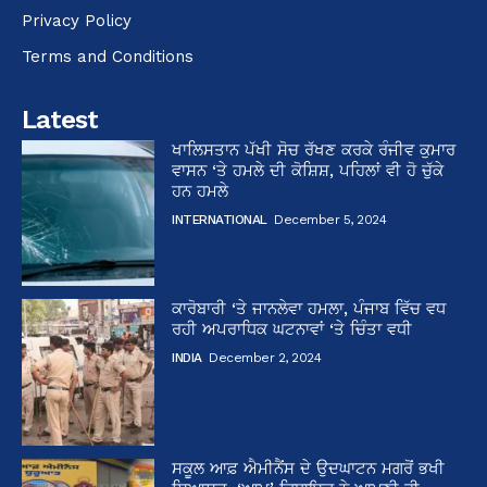
Privacy Policy
Terms and Conditions
Latest
ਖਾਲਿਸਤਾਨ ਪੱਖੀ ਸੋਚ ਰੱਖਣ ਕਰਕੇ ਰੰਜੀਵ ਕੁਮਾਰ
ਵਾਸਨ ‘ਤੇ ਹਮਲੇ ਦੀ ਕੋਸ਼ਿਸ਼, ਪਹਿਲਾਂ ਵੀ ਹੋ ਚੁੱਕੇ
ਹਨ ਹਮਲੇ
INTERNATIONAL
December 5, 2024
ਕਾਰੋਬਾਰੀ ‘ਤੇ ਜਾਨਲੇਵਾ ਹਮਲਾ, ਪੰਜਾਬ ਵਿੱਚ ਵਧ
ਰਹੀ ਅਪਰਾਧਿਕ ਘਟਨਾਵਾਂ ‘ਤੇ ਚਿੰਤਾ ਵਧੀ
INDIA
December 2, 2024
ਸਕੂਲ ਆਫ਼ ਐਮੀਨੈਂਸ ਦੇ ਉਦਘਾਟਨ ਮਗਰੋਂ ਭਖੀ