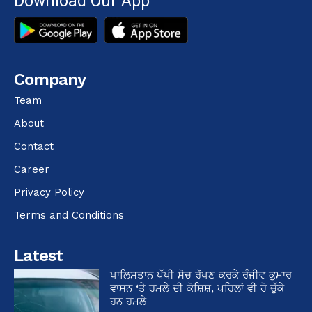
Download Our App
Company
Team
About
Contact
Career
Privacy Policy
Terms and Conditions
Latest
ਖਾਲਿਸਤਾਨ ਪੱਖੀ ਸੋਚ ਰੱਖਣ ਕਰਕੇ ਰੰਜੀਵ ਕੁਮਾਰ
ਵਾਸਨ ‘ਤੇ ਹਮਲੇ ਦੀ ਕੋਸ਼ਿਸ਼, ਪਹਿਲਾਂ ਵੀ ਹੋ ਚੁੱਕੇ
ਹਨ ਹਮਲੇ