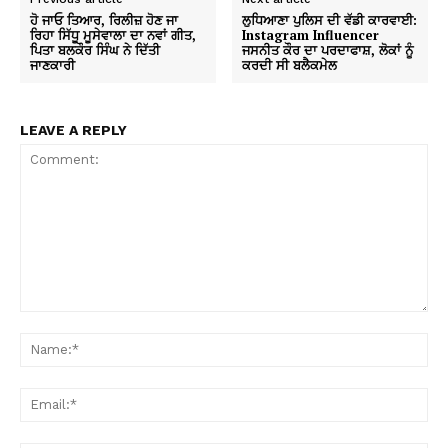
ਹੋ ਜਾਓ ਤਿਆਰ, ਰਿਲੀਜ਼ ਹੋਣ ਜਾ
ਲੁਧਿਆਣਾ ਪੁਲਿਸ ਦੀ ਵੱਡੀ ਕਾਰਵਾਈ:
ਰਿਹਾ ਸਿੱਧੂ ਮੂਸੇਵਾਲਾ ਦਾ ਨਵਾਂ ਗੀਤ,
Instagram Influencer
ਪਿਤਾ ਬਲਕੌਰ ਸਿੰਘ ਨੇ ਦਿੱਤੀ
ਜਸਨੀਤ ਕੌਰ ਦਾ ਪਰਦਾਫਾਸ਼, ਲੋਕਾਂ ਨੂੰ
ਜਾਣਕਾਰੀ
ਕਰਦੀ ਸੀ ਬਲੈਕਮੇਲ
LEAVE A REPLY
Comment:
Na
Ema