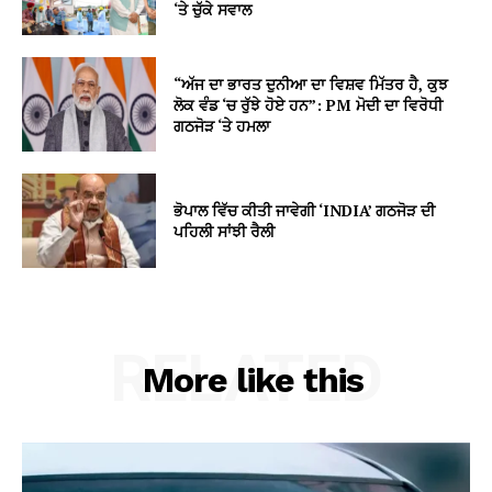
‘ਤੇ ਚੁੱਕੇ ਸਵਾਲ
“ਅੱਜ ਦਾ ਭਾਰਤ ਦੁਨੀਆ ਦਾ ਵਿਸ਼ਵ ਮਿੱਤਰ ਹੈ, ਕੁਝ
ਲੋਕ ਵੰਡ ‘ਚ ਰੁੱਝੇ ਹੋਏ ਹਨ”: PM ਮੋਦੀ ਦਾ ਵਿਰੋਧੀ
ਗਠਜੋੜ ‘ਤੇ ਹਮਲਾ
ਭੋਪਾਲ ਵਿੱਚ ਕੀਤੀ ਜਾਵੇਗੀ ‘INDIA’ ਗਠਜੋੜ ਦੀ
ਪਹਿਲੀ ਸਾਂਝੀ ਰੈਲੀ
RELATED
More like this