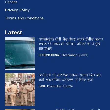
Career
Privacy Policy
Terms and Conditions
Latest
ਖਾਲਿਸਤਾਨ ਪੱਖੀ ਸੋਚ ਰੱਖਣ ਕਰਕੇ ਰੰਜੀਵ ਕੁਮਾਰ
ਵਾਸਨ ‘ਤੇ ਹਮਲੇ ਦੀ ਕੋਸ਼ਿਸ਼, ਪਹਿਲਾਂ ਵੀ ਹੋ ਚੁੱਕੇ
ਹਨ ਹਮਲੇ
INTERNATIONAL
December 5, 2024
ਕਾਰੋਬਾਰੀ ‘ਤੇ ਜਾਨਲੇਵਾ ਹਮਲਾ, ਪੰਜਾਬ ਵਿੱਚ ਵਧ
ਰਹੀ ਅਪਰਾਧਿਕ ਘਟਨਾਵਾਂ ‘ਤੇ ਚਿੰਤਾ ਵਧੀ
INDIA
December 2, 2024