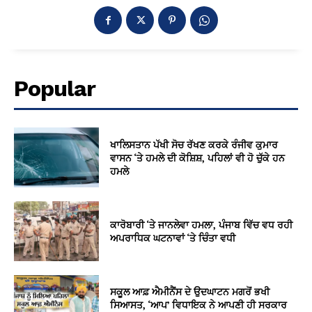
Popular
ਖਾਲਿਸਤਾਨ ਪੱਖੀ ਸੋਚ ਰੱਖਣ ਕਰਕੇ ਰੰਜੀਵ ਕੁਮਾਰ
ਵਾਸਨ ‘ਤੇ ਹਮਲੇ ਦੀ ਕੋਸ਼ਿਸ਼, ਪਹਿਲਾਂ ਵੀ ਹੋ ਚੁੱਕੇ ਹਨ
ਹਮਲੇ
ਕਾਰੋਬਾਰੀ ‘ਤੇ ਜਾਨਲੇਵਾ ਹਮਲਾ, ਪੰਜਾਬ ਵਿੱਚ ਵਧ ਰਹੀ
ਅਪਰਾਧਿਕ ਘਟਨਾਵਾਂ ‘ਤੇ ਚਿੰਤਾ ਵਧੀ
ਸਕੂਲ ਆਫ਼ ਐਮੀਨੈਂਸ ਦੇ ਉਦਘਾਟਨ ਮਗਰੋਂ ਭਖੀ
ਸਿਆਸਤ, ‘ਆਪ’ ਵਿਧਾਇਕ ਨੇ ਆਪਣੀ ਹੀ ਸਰਕਾਰ