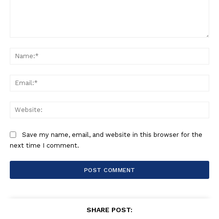
Comment:
Na
Ema
Web
Save my name, email, and website in this browser for the
next time I comment.
SHARE POST: