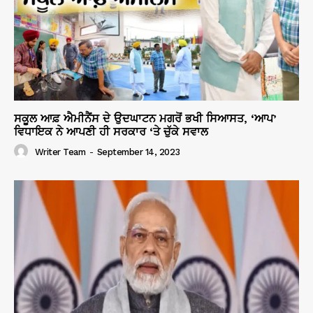
ਸਕੂਲ ਆਫ਼ ਐਮੀਨੈਂਸ ਦੇ ਉਦਘਾਟਨ ਮਗਰੋਂ ਭਖੀ ਸਿਆਸਤ, ‘ਆਪ’
ਵਿਧਾਇਕ ਨੇ ਆਪਣੀ ਹੀ ਸਰਕਾਰ ‘ਤੇ ਚੁੱਕੇ ਸਵਾਲ
Writer Team
-
September 14, 2023