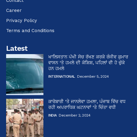
Contact
Career
Privacy Policy
Terms and Conditions
Latest
ਖਾਲਿਸਤਾਨ ਪੱਖੀ ਸੋਚ ਰੱਖਣ ਕਰਕੇ ਰੰਜੀਵ ਕੁਮਾਰ
ਵਾਸਨ ‘ਤੇ ਹਮਲੇ ਦੀ ਕੋਸ਼ਿਸ਼, ਪਹਿਲਾਂ ਵੀ ਹੋ ਚੁੱਕੇ
ਹਨ ਹਮਲੇ
INTERNATIONAL
December 5, 2024
ਕਾਰੋਬਾਰੀ ‘ਤੇ ਜਾਨਲੇਵਾ ਹਮਲਾ, ਪੰਜਾਬ ਵਿੱਚ ਵਧ
ਰਹੀ ਅਪਰਾਧਿਕ ਘਟਨਾਵਾਂ ‘ਤੇ ਚਿੰਤਾ ਵਧੀ
INDIA
December 2, 2024