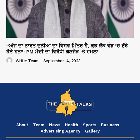
“ਅੱਜ ਦਾ ਭਾਰਤ ਦੁਨੀਆ ਦਾ ਵਿਸ਼ਵ ਮਿੱਤਰ ਹੈ, ਕੁਝ ਲੋਕ ਵੰਡ ‘ਚ ਰੁੱਝੇ
ਹੋਏ ਹਨ”: PM ਮੋਦੀ ਦਾ ਵਿਰੋਧੀ ਗਠਜੋੜ ‘ਤੇ ਹਮਲਾ
Writer Team
-
September 14, 2023
About
Team
News
Health
Sports
Business
Advertising Agency
Gallery