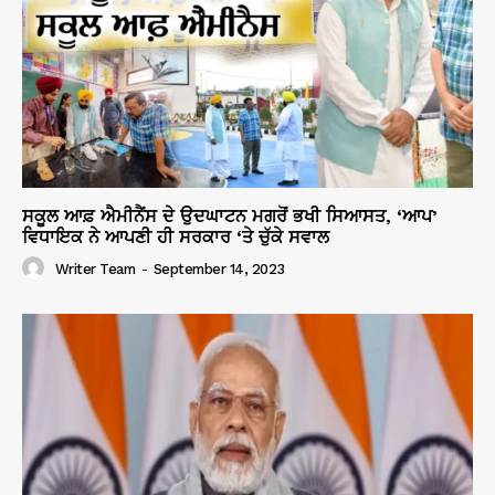
ਸਕੂਲ ਆਫ਼ ਐਮੀਨੈਂਸ ਦੇ ਉਦਘਾਟਨ ਮਗਰੋਂ ਭਖੀ ਸਿਆਸਤ, ‘ਆਪ’
ਵਿਧਾਇਕ ਨੇ ਆਪਣੀ ਹੀ ਸਰਕਾਰ ‘ਤੇ ਚੁੱਕੇ ਸਵਾਲ
Writer Team
-
September 14, 2023