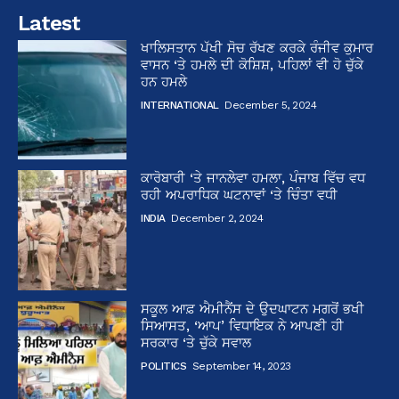
Latest
ਖਾਲਿਸਤਾਨ ਪੱਖੀ ਸੋਚ ਰੱਖਣ ਕਰਕੇ ਰੰਜੀਵ ਕੁਮਾਰ
ਵਾਸਨ ‘ਤੇ ਹਮਲੇ ਦੀ ਕੋਸ਼ਿਸ਼, ਪਹਿਲਾਂ ਵੀ ਹੋ ਚੁੱਕੇ
ਹਨ ਹਮਲੇ
INTERNATIONAL
December 5, 2024
ਕਾਰੋਬਾਰੀ ‘ਤੇ ਜਾਨਲੇਵਾ ਹਮਲਾ, ਪੰਜਾਬ ਵਿੱਚ ਵਧ
ਰਹੀ ਅਪਰਾਧਿਕ ਘਟਨਾਵਾਂ ‘ਤੇ ਚਿੰਤਾ ਵਧੀ
INDIA
December 2, 2024
ਸਕੂਲ ਆਫ਼ ਐਮੀਨੈਂਸ ਦੇ ਉਦਘਾਟਨ ਮਗਰੋਂ ਭਖੀ
ਸਿਆਸਤ, ‘ਆਪ’ ਵਿਧਾਇਕ ਨੇ ਆਪਣੀ ਹੀ
ਸਰਕਾਰ ‘ਤੇ ਚੁੱਕੇ ਸਵਾਲ
POLITICS
September 14, 2023