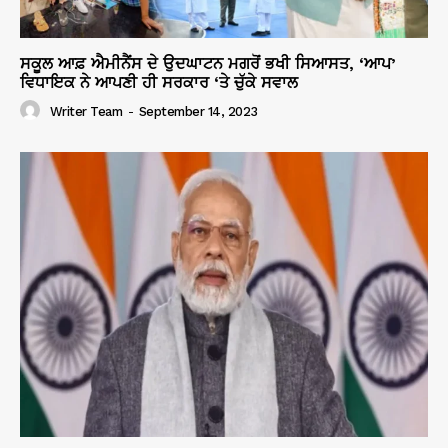
ਸਕੂਲ ਆਫ਼ ਐਮੀਨੈਂਸ ਦੇ ਉਦਘਾਟਨ ਮਗਰੋਂ ਭਖੀ ਸਿਆਸਤ, ‘ਆਪ’
ਵਿਧਾਇਕ ਨੇ ਆਪਣੀ ਹੀ ਸਰਕਾਰ ‘ਤੇ ਚੁੱਕੇ ਸਵਾਲ
Writer Team
-
September 14, 2023