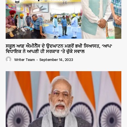
ਸਕੂਲ ਆਫ਼ ਐਮੀਨੈਂਸ ਦੇ ਉਦਘਾਟਨ ਮਗਰੋਂ ਭਖੀ ਸਿਆਸਤ, ‘ਆਪ’
ਵਿਧਾਇਕ ਨੇ ਆਪਣੀ ਹੀ ਸਰਕਾਰ ‘ਤੇ ਚੁੱਕੇ ਸਵਾਲ
Writer Team
-
September 14, 2023