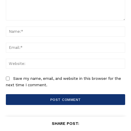
Comment:
Na
Ema
Web
Save my name, email, and website in this browser for the
next time I comment.
SHARE POST: