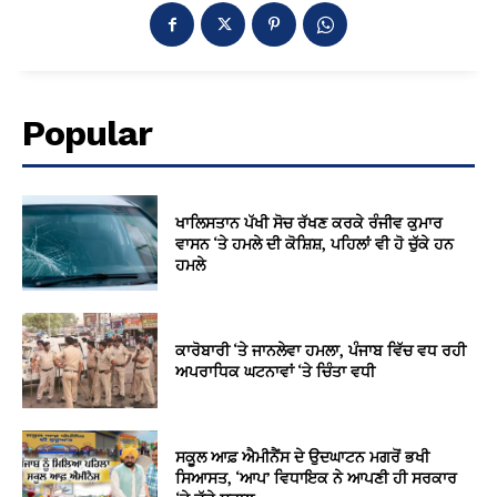
Popular
ਖਾਲਿਸਤਾਨ ਪੱਖੀ ਸੋਚ ਰੱਖਣ ਕਰਕੇ ਰੰਜੀਵ ਕੁਮਾਰ
ਵਾਸਨ ‘ਤੇ ਹਮਲੇ ਦੀ ਕੋਸ਼ਿਸ਼, ਪਹਿਲਾਂ ਵੀ ਹੋ ਚੁੱਕੇ ਹਨ
ਹਮਲੇ
ਕਾਰੋਬਾਰੀ ‘ਤੇ ਜਾਨਲੇਵਾ ਹਮਲਾ, ਪੰਜਾਬ ਵਿੱਚ ਵਧ ਰਹੀ
ਅਪਰਾਧਿਕ ਘਟਨਾਵਾਂ ‘ਤੇ ਚਿੰਤਾ ਵਧੀ
ਸਕੂਲ ਆਫ਼ ਐਮੀਨੈਂਸ ਦੇ ਉਦਘਾਟਨ ਮਗਰੋਂ ਭਖੀ
ਸਿਆਸਤ, ‘ਆਪ’ ਵਿਧਾਇਕ ਨੇ ਆਪਣੀ ਹੀ ਸਰਕਾਰ