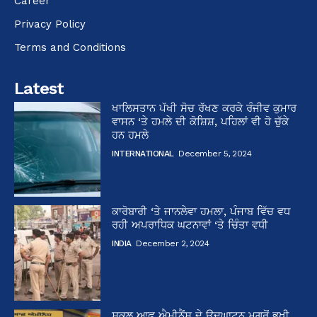
Career
Privacy Policy
Terms and Conditions
Latest
ਖਾਲਿਸਤਾਨ ਪੱਖੀ ਸੋਚ ਰੱਖਣ ਕਰਕੇ ਰੰਜੀਵ ਕੁਮਾਰ
ਵਾਸਨ ‘ਤੇ ਹਮਲੇ ਦੀ ਕੋਸ਼ਿਸ਼, ਪਹਿਲਾਂ ਵੀ ਹੋ ਚੁੱਕੇ
ਹਨ ਹਮਲੇ
INTERNATIONAL
December 5, 2024
ਕਾਰੋਬਾਰੀ ‘ਤੇ ਜਾਨਲੇਵਾ ਹਮਲਾ, ਪੰਜਾਬ ਵਿੱਚ ਵਧ
ਰਹੀ ਅਪਰਾਧਿਕ ਘਟਨਾਵਾਂ ‘ਤੇ ਚਿੰਤਾ ਵਧੀ
INDIA
December 2, 2024
ਸਕੂਲ ਆਫ਼ ਐਮੀਨੈਂਸ ਦੇ ਉਦਘਾਟਨ ਮਗਰੋਂ ਭਖੀ