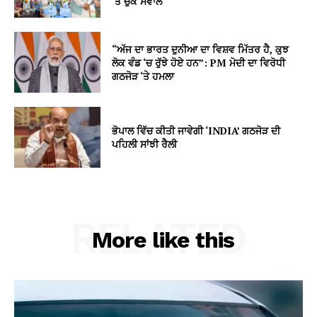
‘ਤੇ ਚੁੱਕੇ ਸਵਾਲ
“ਅੱਜ ਦਾ ਭਾਰਤ ਦੁਨੀਆ ਦਾ ਵਿਸ਼ਵ ਮਿੱਤਰ ਹੈ, ਕੁਝ
ਲੋਕ ਵੰਡ ‘ਚ ਰੁੱਝੇ ਹੋਏ ਹਨ”: PM ਮੋਦੀ ਦਾ ਵਿਰੋਧੀ
ਗਠਜੋੜ ‘ਤੇ ਹਮਲਾ
ਭੋਪਾਲ ਵਿੱਚ ਕੀਤੀ ਜਾਵੇਗੀ ‘INDIA’ ਗਠਜੋੜ ਦੀ
ਪਹਿਲੀ ਸਾਂਝੀ ਰੈਲੀ
RELATED
More like this