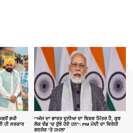
ਗਰੋਂ ਭਖੀ
“ਅੱਜ ਦਾ ਭਾਰਤ ਦੁਨੀਆ ਦਾ ਵਿਸ਼ਵ ਮਿੱਤਰ ਹੈ, ਕੁਝ
ੀ ਹੀ ਸਰਕਾਰ
ਲੋਕ ਵੰਡ ‘ਚ ਰੁੱਝੇ ਹੋਏ ਹਨ”: PM ਮੋਦੀ ਦਾ ਵਿਰੋਧੀ
ਗਠਜੋੜ ‘ਤੇ ਹਮਲਾ