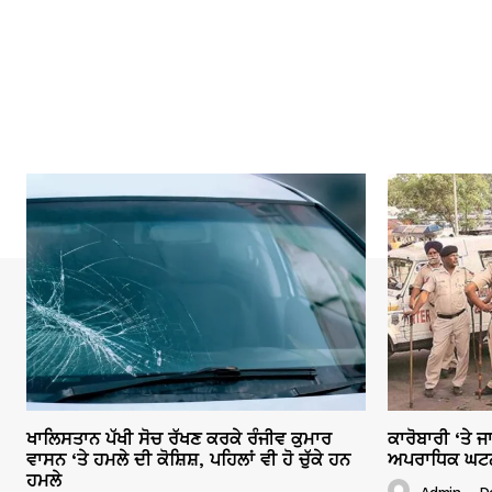
ਖਾਲਿਸਤਾਨ ਪੱਖੀ ਸੋਚ ਰੱਖਣ ਕਰਕੇ ਰੰਜੀਵ ਕੁਮਾਰ
ਕਾਰੋਬਾਰੀ ‘ਤੇ 
ਵਾਸਨ ‘ਤੇ ਹਮਲੇ ਦੀ ਕੋਸ਼ਿਸ਼, ਪਹਿਲਾਂ ਵੀ ਹੋ ਚੁੱਕੇ ਹਨ
ਅਪਰਾਧਿਕ ਘਟਨਾਵ
ਹਮਲੇ