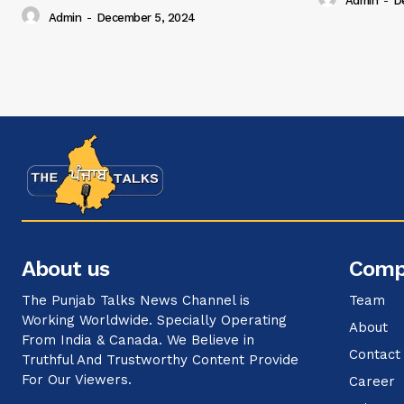
Admin
-
D
Admin
-
December 5, 2024
About us
Comp
The Punjab Talks News Channel is
Team
Working Worldwide. Specially Operating
About
From India & Canada. We Believe in
Contact
Truthful And Trustworthy Content Provide
For Our Viewers.
Career