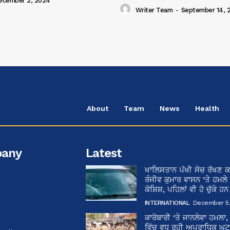
ecember 2, 2024
Writer Team
-
September 14, 
About
Team
News
Health
any
Latest
ਖਾਲਿਸਤਾਨ ਪੱਖੀ ਸੋਚ ਰੱਖਣ ਕ
ਰੰਜੀਵ ਕੁਮਾਰ ਵਾਸਨ ‘ਤੇ ਹਮਲੇ
ਕੋਸ਼ਿਸ਼, ਪਹਿਲਾਂ ਵੀ ਹੋ ਚੁੱਕੇ ਹ
INTERNATIONAL
December 5,
ਕਾਰੋਬਾਰੀ ‘ਤੇ ਜਾਨਲੇਵਾ ਹਮਲਾ,
ਵਿੱਚ ਵਧ ਰਹੀ ਅਪਰਾਧਿਕ ਘਟਨਾ