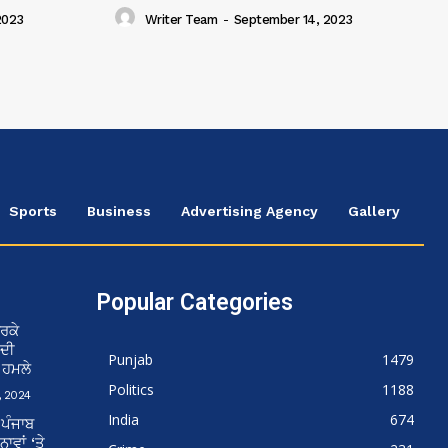
2023
Writer Team
-
September 14, 2023
Sports
Business
Advertising Agency
Gallery
Popular Categories
ਰਕੇ
 ਦੀ
Punjab
1479
ਨ ਹਮਲੇ
Politics
1188
 2024
India
674
 ਪੰਜਾਬ
ਵਾਂ ‘ਤੇ