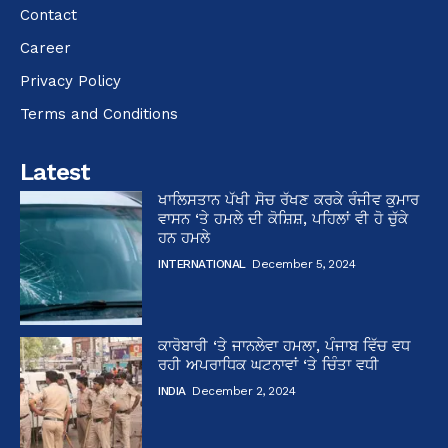
Contact
Career
Privacy Policy
Terms and Conditions
Latest
ਖਾਲਿਸਤਾਨ ਪੱਖੀ ਸੋਚ ਰੱਖਣ ਕਰਕੇ ਰੰਜੀਵ ਕੁਮਾਰ
ਵਾਸਨ ‘ਤੇ ਹਮਲੇ ਦੀ ਕੋਸ਼ਿਸ਼, ਪਹਿਲਾਂ ਵੀ ਹੋ ਚੁੱਕੇ
ਹਨ ਹਮਲੇ
INTERNATIONAL
December 5, 2024
ਕਾਰੋਬਾਰੀ ‘ਤੇ ਜਾਨਲੇਵਾ ਹਮਲਾ, ਪੰਜਾਬ ਵਿੱਚ ਵਧ
ਰਹੀ ਅਪਰਾਧਿਕ ਘਟਨਾਵਾਂ ‘ਤੇ ਚਿੰਤਾ ਵਧੀ
INDIA
December 2, 2024