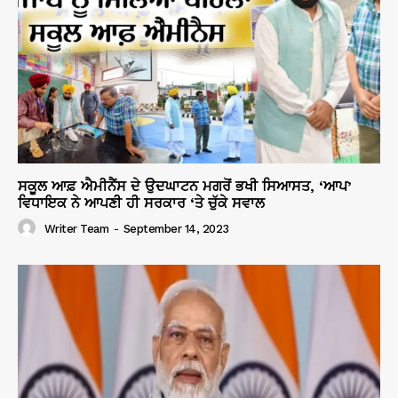
ਸਕੂਲ ਆਫ਼ ਐਮੀਨੈਂਸ ਦੇ ਉਦਘਾਟਨ ਮਗਰੋਂ ਭਖੀ ਸਿਆਸਤ, ‘ਆਪ’
ਵਿਧਾਇਕ ਨੇ ਆਪਣੀ ਹੀ ਸਰਕਾਰ ‘ਤੇ ਚੁੱਕੇ ਸਵਾਲ
Writer Team
-
September 14, 2023