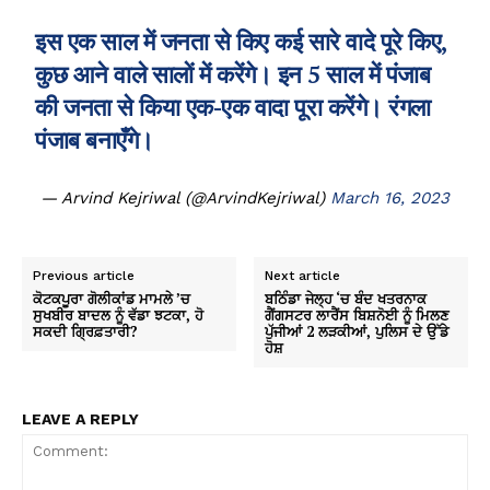
इस एक साल में जनता से किए कई सारे वादे पूरे किए,
कुछ आने वाले सालों में करेंगे। इन 5 साल में पंजाब
की जनता से किया एक-एक वादा पूरा करेंगे। रंगला
पंजाब बनाएँगे।
— Arvind Kejriwal (@ArvindKejriwal)
March 16, 2023
Previous article
Next article
ਕੋਟਕਪੂਰਾ ਗੋਲੀਕਾਂਡ ਮਾਮਲੇ ’ਚ
ਬਠਿੰਡਾ ਜੇਲ੍ਹ ‘ਚ ਬੰਦ ਖਤਰਨਾਕ
ਸੁਖਬੀਰ ਬਾਦਲ ਨੂੰ ਵੱਡਾ ਝਟਕਾ, ਹੋ
ਗੈਂਗਸਟਰ ਲਾਰੈਂਸ ਬਿਸ਼ਨੋਈ ਨੂੰ ਮਿਲਣ
ਸਕਦੀ ਗ੍ਰਿਫ਼ਤਾਰੀ?
ਪੁੱਜੀਆਂ 2 ਲੜਕੀਆਂ, ਪੁਲਿਸ ਦੇ ਉੱਡੇ
ਹੋਸ਼
LEAVE A REPLY