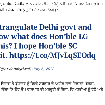
ਹੋਏ, ਸੀਐਮ ਕੇਜਰੀਵਾਲ ਨੇ ਟਵੀਟ ਕੀਤਾ, “ਮੈਨੂੰ ਨਹੀਂ ਪਤਾ ਕਿ ਮਾਨਯੋਗ LG ਇਹ
ਪਰੀਮ ਕੋਰਟ ਇਸਨੂੰ ਤੁਰੰਤ ਰੱਦ ਕਰ ਦੇਣਗੇ।”
strangulate Delhi govt and
know what does Hon’ble LG
his? I hope Hon’ble SC
it.
https://t.co/MJvLqSEOdq
 (@ArvindKejriwal)
July 6, 2023
ਾਗ ਨੇ ਬੁੱਧਵਾਰ ਨੂੰ ਦਿੱਲੀ ਸਰਕਾਰ ਦੇ ਅਧੀਨ ਸਾਰੇ ਵਿਭਾਗਾਂ, ਬੋਰਡਾਂ,
 ਦਿੱਤਾ ਕਿ ਉਹ ਉਪ ਰਾਜਪਾਲ ਦੀ ਮਨਜ਼ੂਰੀ ਤੋਂ ਬਿਨਾਂ, ਵਿਅਕਤੀਆਂ ਨੂੰ ਫੈਲੋ ਅਤੇ