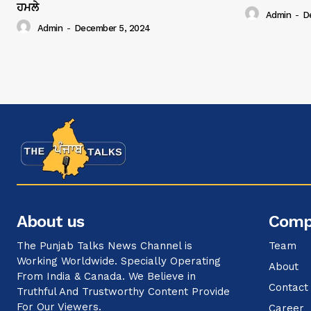
ਹਮਲੇ
Admin
-
D
Admin
-
December 5, 2024
About us
Comp
The Punjab Talks News Channel is
Team
Working Worldwide. Specially Operating
About
From India & Canada. We Believe in
Contact
Truthful And Trustworthy Content Provide
For Our Viewers.
Career