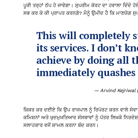
ਪੂਰੀ ਤਰ੍ਹਾਂ ਠੱਪ ਹੋ ਜਾਵੇਗਾ। ਸੁਪਰੀਮ ਕੋਰਟ ਦਾ ਹਵਾਲਾ ਦਿੰਦੇ 
ਸਭ ਕਰ ਕੇ ਕੀ ਪ੍ਰਾਪਤ ਕਰਨਗੇ? ਮੈਨੂੰ ਉਮੀਦ ਹੈ ਕਿ ਮਾਣਯੋਗ ਸੁ
This will completely 
its services. I don’t 
achieve by doing all t
immediately quashes 
— Arvind Kejriwal
ਜ਼ਿਕਰ ਕਰ ਦਈਏ ਕਿ ਉਪ ਰਾਜਪਾਲ ਨੂੰ ਰਿਪੋਰਟ ਕਰਨ ਵਾਲੇ ਸੇਵਾ ਵਿਭ
ਕਮਿਸ਼ਨਾਂ ਅਤੇ ਖੁਦਮੁਖਤਿਆਰ ਸੰਸਥਾਵਾਂ ਨੂੰ ਪੱਤਰ ਲਿਖਕੇ ਨਿਰਦੇਸ਼
ਸਲਾਹਕਾਰ ਵਜੋਂ ਸ਼ਾਮਲ ਕਰਨਾ ਬੰਦ ਕਰਨ।