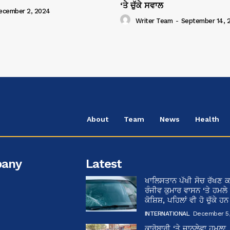
‘ਤੇ ਚੁੱਕੇ ਸਵਾਲ
ecember 2, 2024
Writer Team
-
September 14, 
About
Team
News
Health
any
Latest
ਖਾਲਿਸਤਾਨ ਪੱਖੀ ਸੋਚ ਰੱਖਣ ਕ
ਰੰਜੀਵ ਕੁਮਾਰ ਵਾਸਨ ‘ਤੇ ਹਮਲੇ
ਕੋਸ਼ਿਸ਼, ਪਹਿਲਾਂ ਵੀ ਹੋ ਚੁੱਕੇ ਹ
INTERNATIONAL
December 5,
ਕਾਰੋਬਾਰੀ ‘ਤੇ ਜਾਨਲੇਵਾ ਹਮਲਾ,