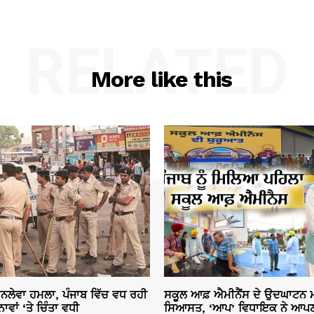
RELATED
More like this
ਜਾਨਲੇਵਾ ਹਮਲਾ, ਪੰਜਾਬ ਵਿੱਚ ਵਧ ਰਹੀ
ਸਕੂਲ ਆਫ਼ ਐਮੀਨੈਂਸ ਦੇ ਉਦਘਾਟਨ ਮ
ਾਂ ‘ਤੇ ਚਿੰਤਾ ਵਧੀ
ਸਿਆਸਤ, ‘ਆਪ’ ਵਿਧਾਇਕ ਨੇ ਆਪਣ