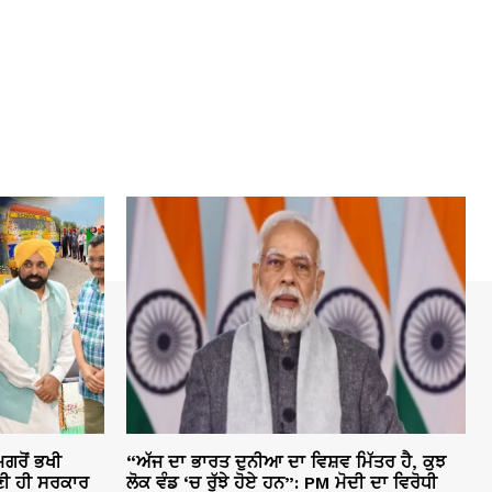
ਗਰੋਂ ਭਖੀ
“ਅੱਜ ਦਾ ਭਾਰਤ ਦੁਨੀਆ ਦਾ ਵਿਸ਼ਵ ਮਿੱਤਰ ਹੈ, ਕੁਝ
ੀ ਹੀ ਸਰਕਾਰ
ਲੋਕ ਵੰਡ ‘ਚ ਰੁੱਝੇ ਹੋਏ ਹਨ”: PM ਮੋਦੀ ਦਾ ਵਿਰੋਧੀ