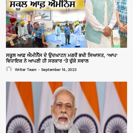
ਸਕੂਲ ਆਫ਼ ਐਮੀਨੈਂਸ ਦੇ ਉਦਘਾਟਨ ਮਗਰੋਂ ਭਖੀ ਸਿਆਸਤ, ‘ਆਪ’
ਵਿਧਾਇਕ ਨੇ ਆਪਣੀ ਹੀ ਸਰਕਾਰ ‘ਤੇ ਚੁੱਕੇ ਸਵਾਲ
Writer Team
-
September 14, 2023