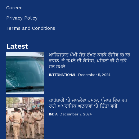
Career
Privacy Policy
Terms and Conditions
Latest
ਖਾਲਿਸਤਾਨ ਪੱਖੀ ਸੋਚ ਰੱਖਣ ਕਰਕੇ ਰੰਜੀਵ ਕੁਮਾਰ
ਵਾਸਨ ‘ਤੇ ਹਮਲੇ ਦੀ ਕੋਸ਼ਿਸ਼, ਪਹਿਲਾਂ ਵੀ ਹੋ ਚੁੱਕੇ
ਹਨ ਹਮਲੇ
INTERNATIONAL
December 5, 2024
ਕਾਰੋਬਾਰੀ ‘ਤੇ ਜਾਨਲੇਵਾ ਹਮਲਾ, ਪੰਜਾਬ ਵਿੱਚ ਵਧ
ਰਹੀ ਅਪਰਾਧਿਕ ਘਟਨਾਵਾਂ ‘ਤੇ ਚਿੰਤਾ ਵਧੀ
INDIA
December 2, 2024