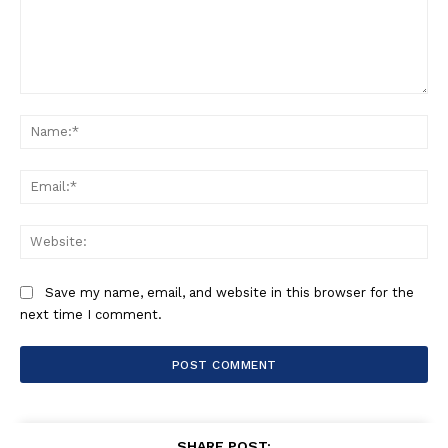
Comment:
Na
Ema
Web
Save my name, email, and website in this browser for the
next time I comment.
SHARE POST: