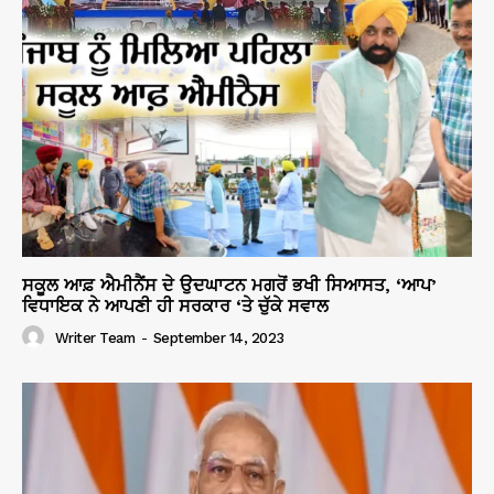
ਸਕੂਲ ਆਫ਼ ਐਮੀਨੈਂਸ ਦੇ ਉਦਘਾਟਨ ਮਗਰੋਂ ਭਖੀ ਸਿਆਸਤ, ‘ਆਪ’
ਵਿਧਾਇਕ ਨੇ ਆਪਣੀ ਹੀ ਸਰਕਾਰ ‘ਤੇ ਚੁੱਕੇ ਸਵਾਲ
Writer Team
-
September 14, 2023