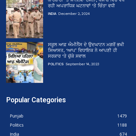
ਕਾਰੋਬਾਰੀ ‘ਤੇ ਜਾਨਲੇਵਾ ਹਮਲਾ, ਪੰਜਾਬ ਵਿੱਚ ਵਧ
ਰਹੀ ਅਪਰਾਧਿਕ ਘਟਨਾਵਾਂ ‘ਤੇ ਚਿੰਤਾ ਵਧੀ
INDIA
December 2, 2024
ਸਕੂਲ ਆਫ਼ ਐਮੀਨੈਂਸ ਦੇ ਉਦਘਾਟਨ ਮਗਰੋਂ ਭਖੀ
ਸਿਆਸਤ, ‘ਆਪ’ ਵਿਧਾਇਕ ਨੇ ਆਪਣੀ ਹੀ
ਸਰਕਾਰ ‘ਤੇ ਚੁੱਕੇ ਸਵਾਲ
POLITICS
September 14, 2023
Popular Categories
Punjab
1479
Politics
1188
India
674