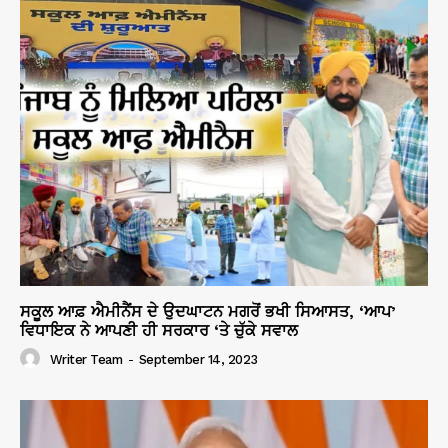
ਸਕੂਲ ਆਫ਼ ਐਮੀਨੈਂਸ ਦੇ ਉਦਘਾਟਨ ਮਗਰੋਂ ਭਖੀ ਸਿਆਸਤ, ‘ਆਪ’
ਵਿਧਾਇਕ ਨੇ ਆਪਣੀ ਹੀ ਸਰਕਾਰ ‘ਤੇ ਚੁੱਕੇ ਸਵਾਲ
Writer Team
-
September 14, 2023