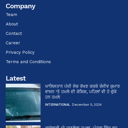
Company
Team
About
Contact
Career
Privacy Policy
Terms and Conditions
Latest
ਖਾਲਿਸਤਾਨ ਪੱਖੀ ਸੋਚ ਰੱਖਣ ਕਰਕੇ ਰੰਜੀਵ ਕੁਮਾਰ
ਵਾਸਨ ‘ਤੇ ਹਮਲੇ ਦੀ ਕੋਸ਼ਿਸ਼, ਪਹਿਲਾਂ ਵੀ ਹੋ ਚੁੱਕੇ
ਹਨ ਹਮਲੇ
INTERNATIONAL
December 5, 2024