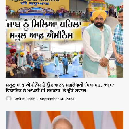
ਸਕੂਲ ਆਫ਼ ਐਮੀਨੈਂਸ ਦੇ ਉਦਘਾਟਨ ਮਗਰੋਂ ਭਖੀ ਸਿਆਸਤ, ‘ਆਪ’
ਵਿਧਾਇਕ ਨੇ ਆਪਣੀ ਹੀ ਸਰਕਾਰ ‘ਤੇ ਚੁੱਕੇ ਸਵਾਲ
Writer Team
-
September 14, 2023