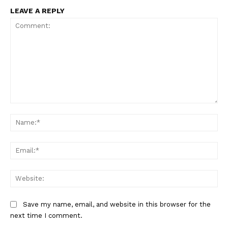
LEAVE A REPLY
Comment:
Na
Ema
Web
Save my name, email, and website in this browser for the
next time I comment.