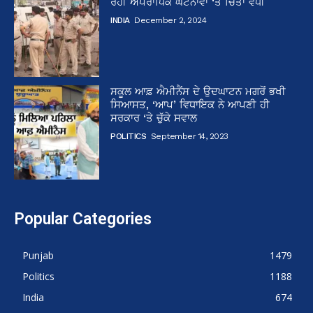
ਰਹੀ ਅਪਰਾਧਿਕ ਘਟਨਾਵਾਂ ‘ਤੇ ਚਿੰਤਾ ਵਧੀ
INDIA
December 2, 2024
ਸਕੂਲ ਆਫ਼ ਐਮੀਨੈਂਸ ਦੇ ਉਦਘਾਟਨ ਮਗਰੋਂ ਭਖੀ
ਸਿਆਸਤ, ‘ਆਪ’ ਵਿਧਾਇਕ ਨੇ ਆਪਣੀ ਹੀ
ਸਰਕਾਰ ‘ਤੇ ਚੁੱਕੇ ਸਵਾਲ
POLITICS
September 14, 2023
Popular Categories
Punjab
1479
Politics
1188
India
674