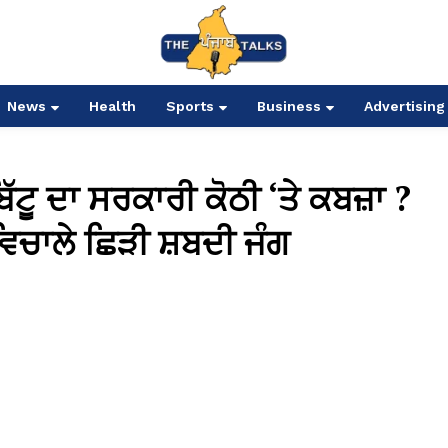
News
Health
Sports
Business
Advertising
ਟੂ ਦਾ ਸਰਕਾਰੀ ਕੋਠੀ ‘ਤੇ ਕਬਜ਼ਾ ?
ਿਚਾਲੇ ਛਿੜੀ ਸ਼ਬਦੀ ਜੰਗ