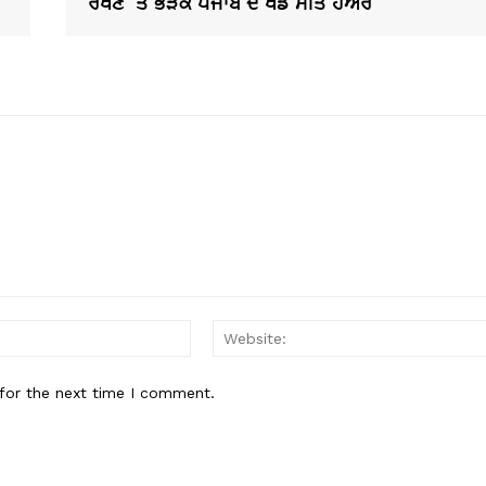
ਰੱਖਣ ‘ਤੇ ਭੜਕੇ ਪੰਜਾਬ ਦੇ ਖੇਡ ਮੀਤ ਹੇਅਰ
Email:*
for the next time I comment.