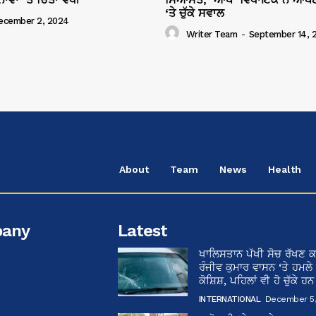
‘ਤੇ ਚੁੱਕੇ ਸਵਾਲ
ecember 2, 2024
Writer Team
-
September 14, 
About
Team
News
Health
any
Latest
ਖਾਲਿਸਤਾਨ ਪੱਖੀ ਸੋਚ ਰੱਖਣ ਕ
ਰੰਜੀਵ ਕੁਮਾਰ ਵਾਸਨ ‘ਤੇ ਹਮਲੇ
ਕੋਸ਼ਿਸ਼, ਪਹਿਲਾਂ ਵੀ ਹੋ ਚੁੱਕੇ ਹ
INTERNATIONAL
December 5,