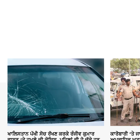
ਖਾਲਿਸਤਾਨ ਪੱਖੀ ਸੋਚ ਰੱਖਣ ਕਰਕੇ ਰੰਜੀਵ ਕੁਮਾਰ
ਕਾਰੋਬਾਰੀ ‘ਤੇ 
ਵਾਸਨ ‘ਤੇ ਹਮਲੇ ਦੀ ਕੋਸ਼ਿਸ਼, ਪਹਿਲਾਂ ਵੀ ਹੋ ਚੁੱਕੇ ਹਨ
ਅਪਰਾਧਿਕ ਘਟਨਾਵ