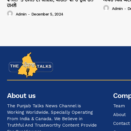
ਹਮਲੇ
Admin
-
D
Admin
-
December 5, 2024
About us
Comp
The Punjab Talks News Channel is
Team
Working Worldwide. Specially Operating
About
From India & Canada. We Believe in
Contact
Truthful And Trustworthy Content Provide