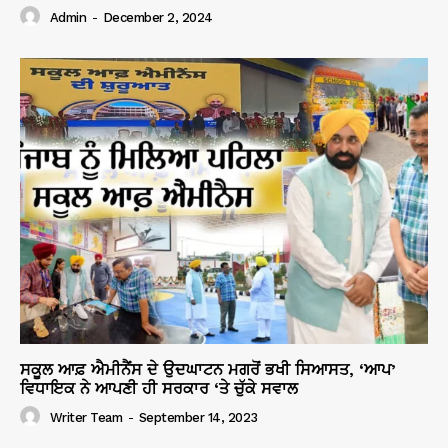
Admin
-
December 2, 2024
ਸਕੂਲ ਆਫ਼ ਐਮੀਨੈਂਸ ਦੇ ਉਦਘਾਟਨ ਮਗਰੋਂ ਭਖੀ ਸਿਆਸਤ, ‘ਆਪ’
ਵਿਧਾਇਕ ਨੇ ਆਪਣੀ ਹੀ ਸਰਕਾਰ ‘ਤੇ ਚੁੱਕੇ ਸਵਾਲ
Writer Team
-
September 14, 2023