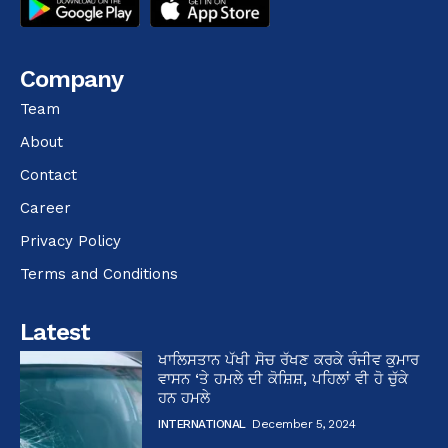
Company
Team
About
Contact
Career
Privacy Policy
Terms and Conditions
Latest
ਖਾਲਿਸਤਾਨ ਪੱਖੀ ਸੋਚ ਰੱਖਣ ਕਰਕੇ ਰੰਜੀਵ ਕੁਮਾਰ
ਵਾਸਨ ‘ਤੇ ਹਮਲੇ ਦੀ ਕੋਸ਼ਿਸ਼, ਪਹਿਲਾਂ ਵੀ ਹੋ ਚੁੱਕੇ
ਹਨ ਹਮਲੇ
INTERNATIONAL
December 5, 2024