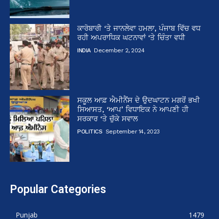
ਕਾਰੋਬਾਰੀ ‘ਤੇ ਜਾਨਲੇਵਾ ਹਮਲਾ, ਪੰਜਾਬ ਵਿੱਚ ਵਧ
ਰਹੀ ਅਪਰਾਧਿਕ ਘਟਨਾਵਾਂ ‘ਤੇ ਚਿੰਤਾ ਵਧੀ
INDIA
December 2, 2024
ਸਕੂਲ ਆਫ਼ ਐਮੀਨੈਂਸ ਦੇ ਉਦਘਾਟਨ ਮਗਰੋਂ ਭਖੀ
ਸਿਆਸਤ, ‘ਆਪ’ ਵਿਧਾਇਕ ਨੇ ਆਪਣੀ ਹੀ
ਸਰਕਾਰ ‘ਤੇ ਚੁੱਕੇ ਸਵਾਲ
POLITICS
September 14, 2023
Popular Categories
Punjab
1479