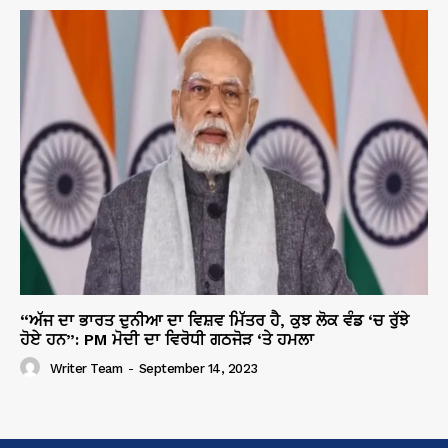
“ਅੱਜ ਦਾ ਭਾਰਤ ਦੁਨੀਆ ਦਾ ਵਿਸ਼ਵ ਮਿੱਤਰ ਹੈ, ਕੁਝ ਲੋਕ ਵੰਡ ‘ਚ ਰੁੱਝੇ
ਹੋਏ ਹਨ”: PM ਮੋਦੀ ਦਾ ਵਿਰੋਧੀ ਗਠਜੋੜ ‘ਤੇ ਹਮਲਾ
Writer Team
-
September 14, 2023