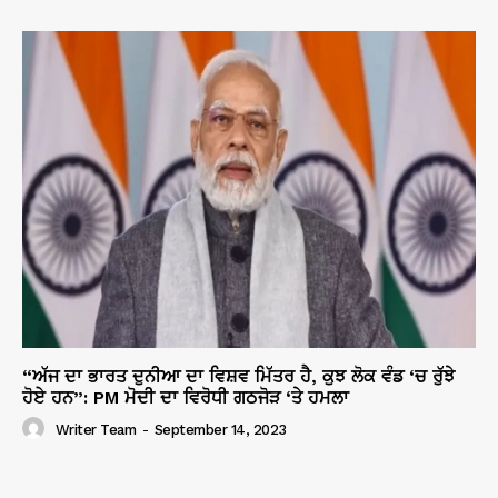
“ਅੱਜ ਦਾ ਭਾਰਤ ਦੁਨੀਆ ਦਾ ਵਿਸ਼ਵ ਮਿੱਤਰ ਹੈ, ਕੁਝ ਲੋਕ ਵੰਡ ‘ਚ ਰੁੱਝੇ
ਹੋਏ ਹਨ”: PM ਮੋਦੀ ਦਾ ਵਿਰੋਧੀ ਗਠਜੋੜ ‘ਤੇ ਹਮਲਾ
Writer Team
-
September 14, 2023