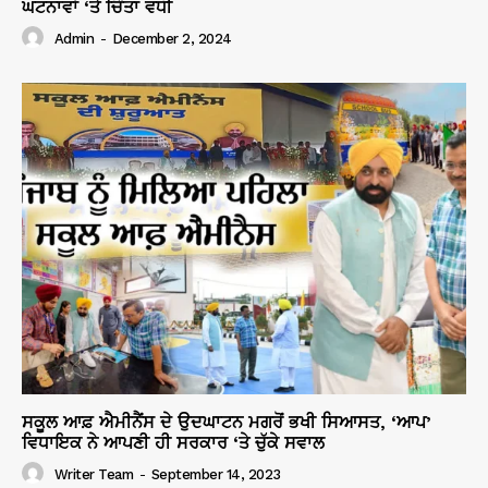
ਘਟਨਾਵਾਂ ‘ਤੇ ਚਿੰਤਾ ਵਧੀ
Admin
-
December 2, 2024
ਸਕੂਲ ਆਫ਼ ਐਮੀਨੈਂਸ ਦੇ ਉਦਘਾਟਨ ਮਗਰੋਂ ਭਖੀ ਸਿਆਸਤ, ‘ਆਪ’
ਵਿਧਾਇਕ ਨੇ ਆਪਣੀ ਹੀ ਸਰਕਾਰ ‘ਤੇ ਚੁੱਕੇ ਸਵਾਲ
Writer Team
-
September 14, 2023