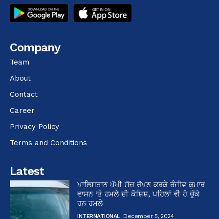
Company
Team
About
Contact
Career
Privacy Policy
Terms and Conditions
Latest
ਖਾਲਿਸਤਾਨ ਪੱਖੀ ਸੋਚ ਰੱਖਣ ਕਰਕੇ ਰੰਜੀਵ ਕੁਮਾਰ
ਵਾਸਨ ‘ਤੇ ਹਮਲੇ ਦੀ ਕੋਸ਼ਿਸ਼, ਪਹਿਲਾਂ ਵੀ ਹੋ ਚੁੱਕੇ
ਹਨ ਹਮਲੇ
INTERNATIONAL
December 5, 2024