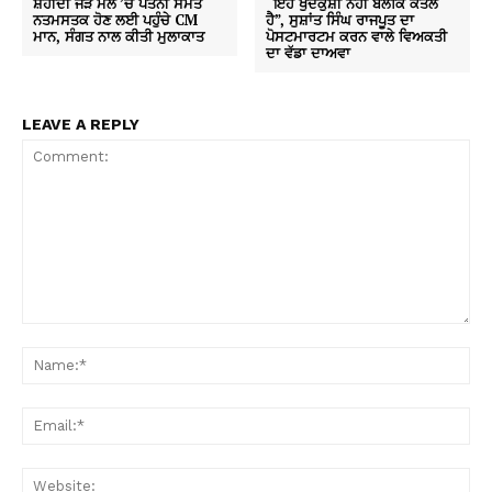
ਸ਼ਹੀਦੀ ਜੋੜ ਮੇਲ ’ਚ ਪਤਨੀ ਸਮੇਤ
“ਇਹ ਖੁਦਕੁਸ਼ੀ ਨਹੀਂ ਬਲਕਿ ਕਤਲ
ਨਤਮਸਤਕ ਹੋਣ ਲਈ ਪਹੁੰਚੇ CM
ਹੈ”, ਸੁਸ਼ਾਂਤ ਸਿੰਘ ਰਾਜਪੂਤ ਦਾ
ਮਾਨ, ਸੰਗਤ ਨਾਲ ਕੀਤੀ ਮੁਲਾਕਾਤ
ਪੋਸਟਮਾਰਟਮ ਕਰਨ ਵਾਲੇ ਵਿਅਕਤੀ
ਦਾ ਵੱਡਾ ਦਾਅਵਾ
LEAVE A REPLY
Comment:
Na
Ema
Web