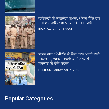
ਕਾਰੋਬਾਰੀ ‘ਤੇ ਜਾਨਲੇਵਾ ਹਮਲਾ, ਪੰਜਾਬ ਵਿੱਚ ਵਧ
ਰਹੀ ਅਪਰਾਧਿਕ ਘਟਨਾਵਾਂ ‘ਤੇ ਚਿੰਤਾ ਵਧੀ
INDIA
December 2, 2024
ਸਕੂਲ ਆਫ਼ ਐਮੀਨੈਂਸ ਦੇ ਉਦਘਾਟਨ ਮਗਰੋਂ ਭਖੀ
ਸਿਆਸਤ, ‘ਆਪ’ ਵਿਧਾਇਕ ਨੇ ਆਪਣੀ ਹੀ
ਸਰਕਾਰ ‘ਤੇ ਚੁੱਕੇ ਸਵਾਲ
POLITICS
September 14, 2023
Popular Categories