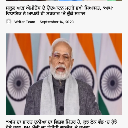
ਸਕੂਲ ਆਫ਼ ਐਮੀਨੈਂਸ ਦੇ ਉਦਘਾਟਨ ਮਗਰੋਂ ਭਖੀ ਸਿਆਸਤ, ‘ਆਪ’
ਵਿਧਾਇਕ ਨੇ ਆਪਣੀ ਹੀ ਸਰਕਾਰ ‘ਤੇ ਚੁੱਕੇ ਸਵਾਲ
Writer Team
-
September 14, 2023
“ਅੱਜ ਦਾ ਭਾਰਤ ਦੁਨੀਆ ਦਾ ਵਿਸ਼ਵ ਮਿੱਤਰ ਹੈ, ਕੁਝ ਲੋਕ ਵੰਡ ‘ਚ ਰੁੱਝੇ
ਹੋਏ ਹਨ”: PM ਮੋਦੀ ਦਾ ਵਿਰੋਧੀ ਗਠਜੋੜ ‘ਤੇ ਹਮਲਾ