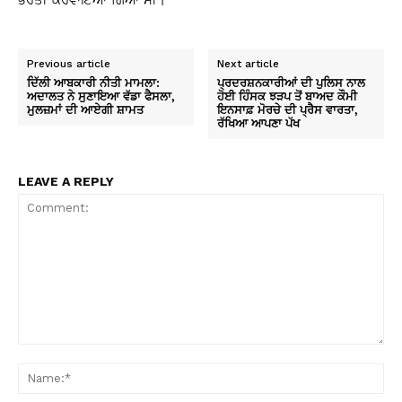
ਭਰਤੀ ਕਰਵਾਇਆ ਗਿਆ ਸੀ।
Previous article
Next article
ਦਿੱਲੀ ਆਬਕਾਰੀ ਨੀਤੀ ਮਾਮਲਾ:
ਪ੍ਰਦਰਸ਼ਨਕਾਰੀਆਂ ਦੀ ਪੁਲਿਸ ਨਾਲ
ਅਦਾਲਤ ਨੇ ਸੁਣਾਇਆ ਵੱਡਾ ਫੈਸਲਾ,
ਹੋਈ ਹਿੰਸਕ ਝੜਪ ਤੋਂ ਬਾਅਦ ਕੌਮੀ
ਮੁਲਜ਼ਮਾਂ ਦੀ ਆਏਗੀ ਸ਼ਾਮਤ
ਇਨਸਾਫ਼ ਮੋਰਚੇ ਦੀ ਪ੍ਰੈਸ ਵਾਰਤਾ,
ਰੱਖਿਆ ਆਪਣਾ ਪੱਖ
LEAVE A REPLY
Comment:
Na