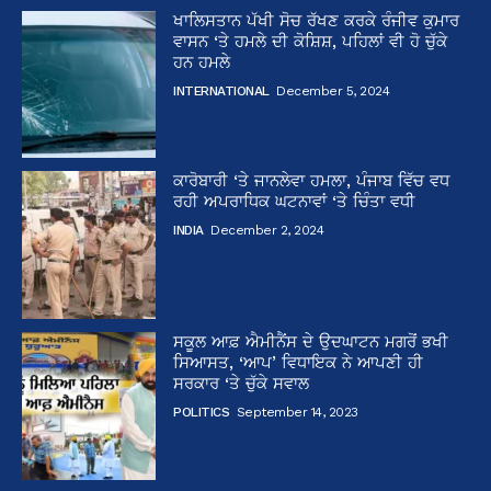
ਖਾਲਿਸਤਾਨ ਪੱਖੀ ਸੋਚ ਰੱਖਣ ਕਰਕੇ ਰੰਜੀਵ ਕੁਮਾਰ
ਵਾਸਨ ‘ਤੇ ਹਮਲੇ ਦੀ ਕੋਸ਼ਿਸ਼, ਪਹਿਲਾਂ ਵੀ ਹੋ ਚੁੱਕੇ
ਹਨ ਹਮਲੇ
INTERNATIONAL
December 5, 2024
ਕਾਰੋਬਾਰੀ ‘ਤੇ ਜਾਨਲੇਵਾ ਹਮਲਾ, ਪੰਜਾਬ ਵਿੱਚ ਵਧ
ਰਹੀ ਅਪਰਾਧਿਕ ਘਟਨਾਵਾਂ ‘ਤੇ ਚਿੰਤਾ ਵਧੀ
INDIA
December 2, 2024
ਸਕੂਲ ਆਫ਼ ਐਮੀਨੈਂਸ ਦੇ ਉਦਘਾਟਨ ਮਗਰੋਂ ਭਖੀ
ਸਿਆਸਤ, ‘ਆਪ’ ਵਿਧਾਇਕ ਨੇ ਆਪਣੀ ਹੀ
ਸਰਕਾਰ ‘ਤੇ ਚੁੱਕੇ ਸਵਾਲ
POLITICS
September 14, 2023